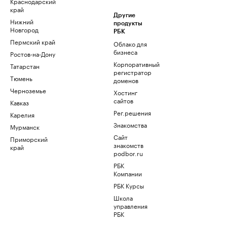
Краснодарский
край
Другие
Нижний
продукты
Новгород
РБК
Пермский край
Облако для
бизнеса
Ростов-на-Дону
Корпоративный
Татарстан
регистратор
Тюмень
доменов
Черноземье
Хостинг
сайтов
Кавказ
Рег.решения
Карелия
Знакомства
Мурманск
Сайт
Приморский
знакомств
край
podbor.ru
РБК
Компании
РБК Курсы
Школа
управления
РБК