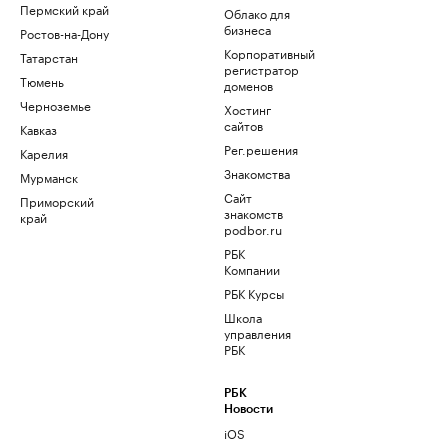
Пермский край
Облако для
бизнеса
Ростов-на-Дону
Корпоративный
Татарстан
регистратор
Тюмень
доменов
Черноземье
Хостинг
сайтов
Кавказ
Рег.решения
Карелия
Знакомства
Мурманск
Сайт
Приморский
знакомств
край
podbor.ru
РБК
Компании
РБК Курсы
Школа
управления
РБК
РБК
Новости
iOS