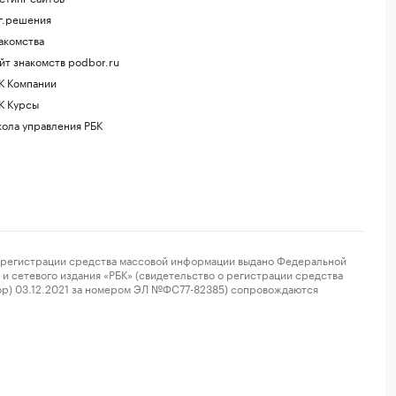
г.решения
акомства
йт знакомств podbor.ru
К Компании
К Курсы
ола управления РБК
регистрации средства массовой информации выдано Федеральной
и сетевого издания «РБК» (свидетельство о регистрации средства
ор) 03.12.2021 за номером ЭЛ №ФС77-82385) сопровождаются