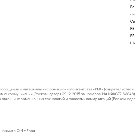
Ре
Зн
Са
РБ
РБ
Шк
ения и материалы информационного агентства «РБК» (свидетельство о 
овых коммуникаций (Роскомнадзор) 09.12.2015 за номером ИА №ФС77-63848) 
 связи, информационных технологий и массовых коммуникаций (Роскомнадз
нажмите Ctrl + Enter