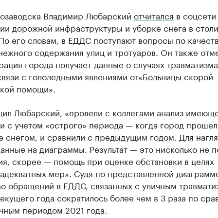
озаводска Владимир Любарский
отчитался
в соцсети
ии дорожной инфраструктуры и уборке снега в стол
По его словам, в ЕДДС поступают вопросы по качест
ежного содержания улиц и тротуаров. Он также отме
ация города получает данные о случаях травматизма
связи с гололедными явлениями от«Больницы скорой
кой помощи».
щил Любарский, «провели с коллегами анализ имеющ
и с учетом «острого» периода — когда город прошел
е снегом, и сравнили с предыдущим годом. Для нагл
анные на диаграммы. Результат — это нисколько не п
я, скорее — помощь при оценке обстановки в целях
адекватных мер». Судя по представленной диаграмм
во обращений в ЕДДС, связанных с уличным травмати
екущего года сократилось более чем в 3 раза по ср
чным периодом 2021 года.