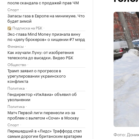
после скандала с продажей прав ЧМ
Спорт
Запасы газа в Европе на минимуме. Что
будет зимой
Подписка на РБК
Экс-глава Mind Money признала вину
по «делу брокеров» о хищении ₽7 млрд
Финансы
Как изучали Луну: от изобретения
телескопа до высадки. Видео РБК
Общество
Трамп заявил о прогрессе в
урегулировании украинского
конфликта
Политика
Гендиректор «ИжАвиа» объявил об
увольнении
Политика
Матч Первой лиги перенесли из-за
проблем с вылетом «Сочи» в Москву
Спорт
Перешедший в «Лидс» Траффорд стал
Фото: Доник
самым дорогим британским вратарем