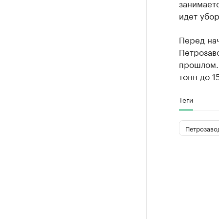
занимаетс
идет убор
Перед нач
Петрозаво
прошлом. 
тонн до 1
Теги
Петрозаво