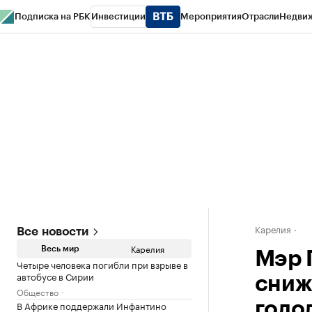
Подписка на РБК
Инвестиции
Мероприятия
Отрасли
Недви
РБК Life
Тренды
Визионеры
Национальные проекты
Город
Стиль
Кр
Конференции СПб
Спецпроекты
Проверка контрагентов
Политика
Карелия
Все новости
Карелия
Весь мир
Мэр 
Четыре человека погибли при взрыве в
автобусе в Сирии
сниж
Общество
В Африке поддержали Инфантино
голо