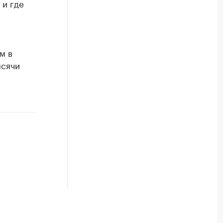
 и где
м в
ысячи