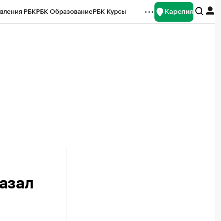
Карелия
вления РБК
РБК Образование
РБК Курсы
рейтинги
Франшизы
Газета
Спецпроекты СПб
ты
азал