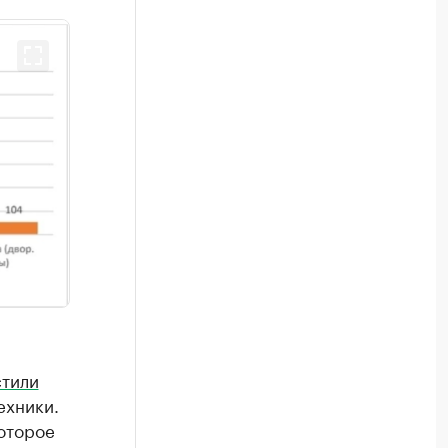
стили
ехники.
оторое