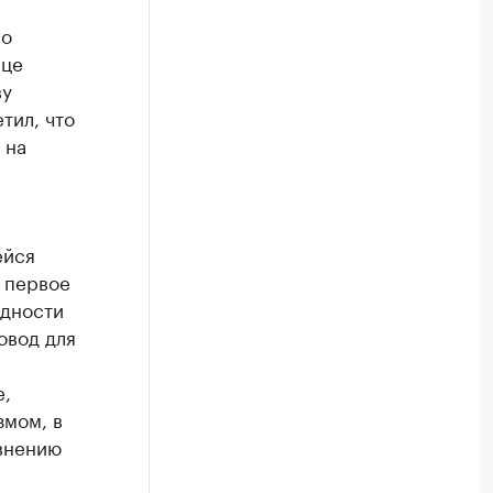
 о
ице
ву
тил, что
 на
ейся
 первое
ядности
овод для
е,
змом, в
авнению