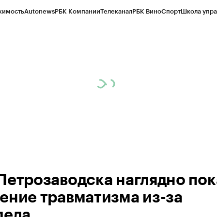
жимость
Autonews
РБК Компании
Телеканал
РБК Вино
Спорт
Школа упра
ипто
РБК Бизнес-среда
Дискуссионный клуб
Исследования
Кредитные 
Экономика
Бизнес
Технологии и медиа
Финансы
Рынок наличной валю
Петрозаводска наглядно пок
ение травматизма из-за
леда