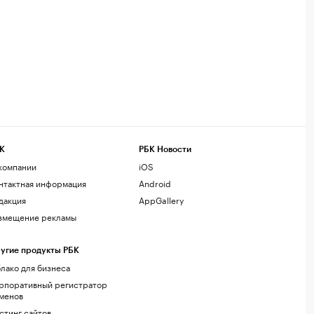
К
РБК Новости
компании
iOS
нтактная информация
Android
дакция
AppGallery
змещение рекламы
угие продукты РБК
лако для бизнеса
рпоративный регистратор
менов
стинг сайтов