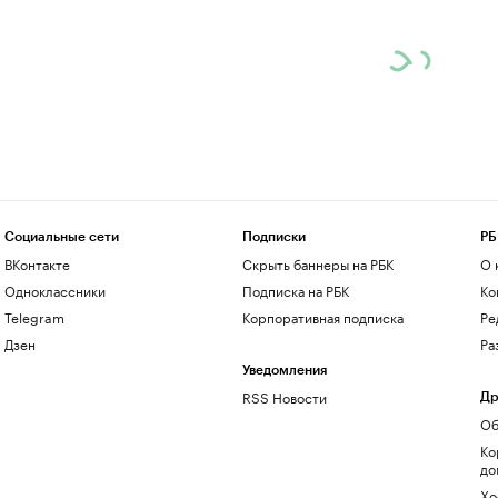
Социальные сети
Подписки
РБ
ВКонтакте
Скрыть баннеры на РБК
О 
Одноклассники
Подписка на РБК
Ко
Telegram
Корпоративная подписка
Ре
Дзен
Ра
Уведомления
RSS Новости
Др
Об
Ко
до
Хо