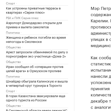
Спорт
Мэр Петр
Как устроены приватные террасы в
квартирах «Серии плюс»
содержан
РБК и ПИК Серия плюс
Карелии. 
Аэропорт Домодедово открыли для
противосн
приема и вылета самолетов
администр
Политика
Женщина и ребенок погибли во время
улицах в 
непогоды в Смоленске
медицинс
Общество
Арест запросили обвиняемой по делу о
порнографии экс-участнице «Дома-2»
Как сооб
Общество
статистик
Иран сообщил об «операции против
испытани
целей врага» в Ормузском проливе
нанесли д
Политика
Шнайдер обыграла Калинскую и вышла
успокоени
в четвертый круг турнира в Торонто
принятия 
Спорт
количест
В горах Казахстана эвакуировали еще
одного туриста из России
декабре т
Общество
с аналоги
В Смоленской области ввели режим ЧС