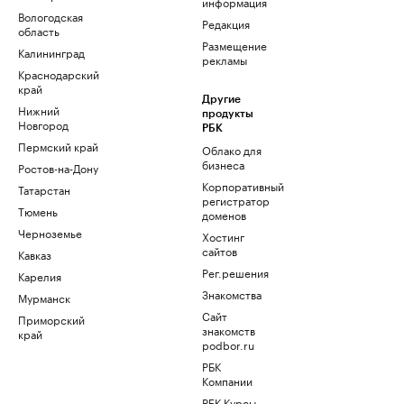
информация
Вологодская
Редакция
область
Размещение
Калининград
рекламы
Краснодарский
край
Другие
Нижний
продукты
Новгород
РБК
Пермский край
Облако для
бизнеса
Ростов-на-Дону
Корпоративный
Татарстан
регистратор
Тюмень
доменов
Черноземье
Хостинг
сайтов
Кавказ
Рег.решения
Карелия
Знакомства
Мурманск
Сайт
Приморский
знакомств
край
podbor.ru
РБК
Компании
РБК Курсы