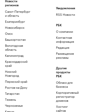
Новости
регионов
Уведомления
Санкт-Петербург
RSS Новости
и область
Екатеринбург
РБК
Новосибирск
О компании
Омск
Контактная
Башкортостан
информация
Вологодская
Редакция
область
Размещение
Калининград
рекламы
Краснодарский
край
Другие
Нижний
продукты
Новгород
РБК
Пермский край
Облако для
бизнеса
Ростов-на-Дону
Корпоративный
Татарстан
регистратор
Тюмень
доменов
Черноземье
Хостинг
сайтов
Кавказ