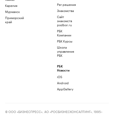
Рег.решения
Карелия
Знакомства
Мурманск
Сайт
Приморский
знакомств
край
podbor.ru
РБК
Компании
РБК Курсы
Школа
управления
РБК
РБК
Новости
iOS
Android
AppGallery
© ООО «БИЗНЕСПРЕСС», АО «РОСБИЗНЕСКОНСАЛТИНГ», 1995–