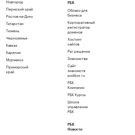
Новгород
РБК
Пермский край
Облако для
бизнеса
Ростов-на-Дону
Корпоративный
Татарстан
регистратор
Тюмень
доменов
Черноземье
Хостинг
сайтов
Кавказ
Рег.решения
Карелия
Знакомства
Мурманск
Сайт
Приморский
знакомств
край
podbor.ru
РБК
Компании
РБК Курсы
Школа
управления
РБК
РБК
Новости