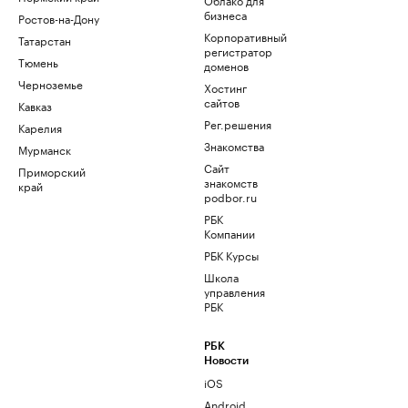
бизнеса
Ростов-на-Дону
Корпоративный
Татарстан
регистратор
Тюмень
доменов
Черноземье
Хостинг
сайтов
Кавказ
Рег.решения
Карелия
Знакомства
Мурманск
Сайт
Приморский
знакомств
край
podbor.ru
РБК
Компании
РБК Курсы
Школа
управления
РБК
РБК
Новости
iOS
Android