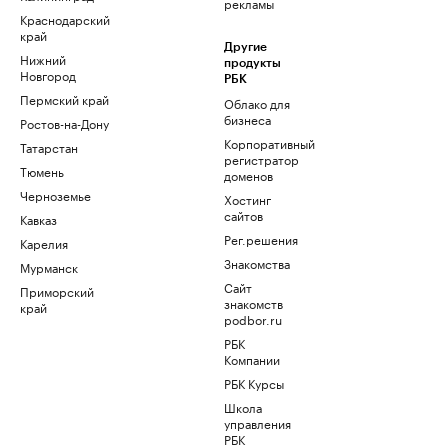
рекламы
Краснодарский
край
Другие
Нижний
продукты
Новгород
РБК
Пермский край
Облако для
бизнеса
Ростов-на-Дону
Корпоративный
Татарстан
регистратор
Тюмень
доменов
Черноземье
Хостинг
сайтов
Кавказ
Рег.решения
Карелия
Знакомства
Мурманск
Сайт
Приморский
знакомств
край
podbor.ru
РБК
Компании
РБК Курсы
Школа
управления
РБК