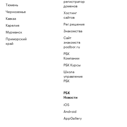
регистратор
Тюмень
доменов
Черноземье
Хостинг
сайтов
Кавказ
Рег.решения
Карелия
Знакомства
Мурманск
Сайт
Приморский
знакомств
край
podbor.ru
РБК
Компании
РБК Курсы
Школа
управления
РБК
РБК
Новости
iOS
Android
AppGallery