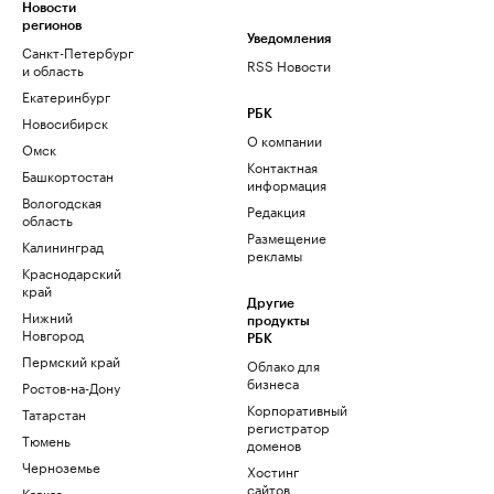
Новости
регионов
Уведомления
Санкт-Петербург
RSS Новости
и область
Екатеринбург
РБК
Новосибирск
О компании
Омск
Контактная
Башкортостан
информация
Вологодская
Редакция
область
Размещение
Калининград
рекламы
Краснодарский
край
Другие
Нижний
продукты
Новгород
РБК
Пермский край
Облако для
бизнеса
Ростов-на-Дону
Корпоративный
Татарстан
регистратор
Тюмень
доменов
Черноземье
Хостинг
сайтов
Кавказ