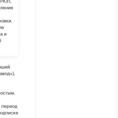
ГРЮЛ,
вление
ровки.
ле
а и
6
ывший
авод»),
ростым.
 период
подписке