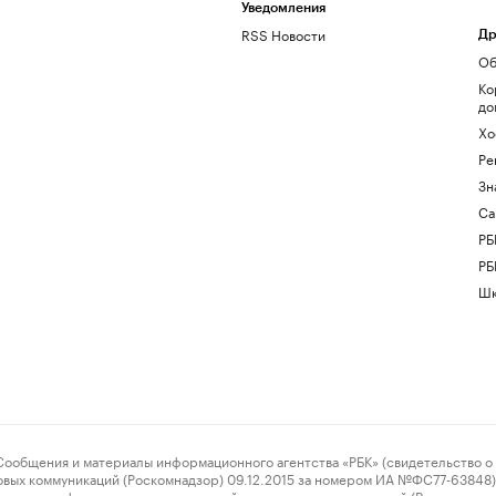
Уведомления
RSS Новости
Др
Об
Ко
до
Хо
Ре
Зн
Са
РБ
РБ
Шк
ения и материалы информационного агентства «РБК» (свидетельство о 
овых коммуникаций (Роскомнадзор) 09.12.2015 за номером ИА №ФС77-63848) 
 связи, информационных технологий и массовых коммуникаций (Роскомнадз