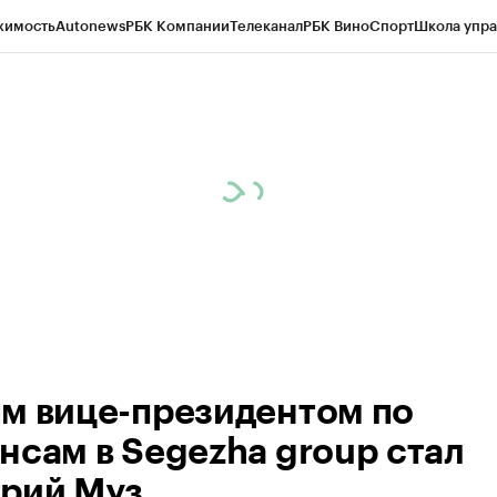
жимость
Autonews
РБК Компании
Телеканал
РБК Вино
Спорт
Школа упра
ипто
РБК Бизнес-среда
Дискуссионный клуб
Исследования
Кредитные 
Экономика
Бизнес
Технологии и медиа
Финансы
Рынок наличной валю
м вице-президентом по
нсам в Segezha group стал
рий Муз