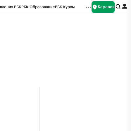
Карелия
вления РБК
РБК Образование
РБК Курсы
рейтинги
Франшизы
Газета
Спецпроекты СПб
ты