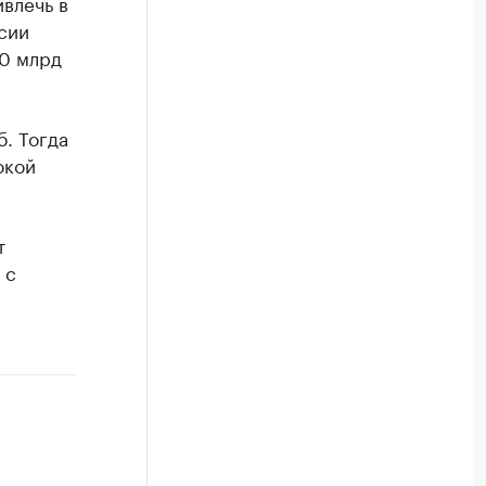
ивлечь в
сии
0 млрд
. Тогда
окой
т
 с