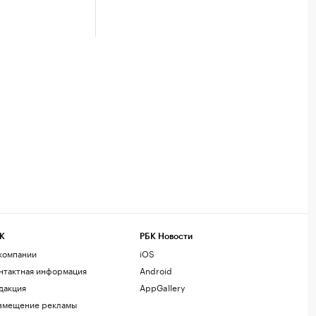
К
РБК Новости
компании
iOS
нтактная информация
Android
дакция
AppGallery
змещение рекламы