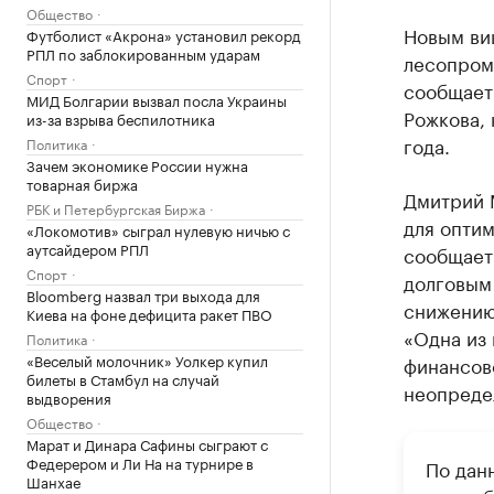
Общество
Новым ви
Футболист «Акрона» установил рекорд
РПЛ по заблокированным ударам
лесопром
Спорт
сообщает
МИД Болгарии вызвал посла Украины
Рожкова, 
из-за взрыва беспилотника
года.
Политика
Зачем экономике России нужна
товарная биржа
Дмитрий 
РБК и Петербургская Биржа
для оптим
«Локомотив» сыграл нулевую ничью с
аутсайдером РПЛ
сообщает
Спорт
долговым
Bloomberg назвал три выхода для
снижению
Киева на фоне дефицита ракет ПВО
«Одна из
Политика
«Веселый молочник» Уолкер купил
финансов
билеты в Стамбул на случай
неопреде
выдворения
Общество
Марат и Динара Сафины сыграют с
Федерером и Ли На на турнире в
По дан
Шанхае