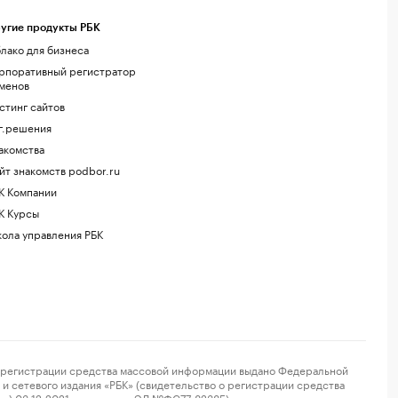
угие продукты РБК
лако для бизнеса
рпоративный регистратор
менов
стинг сайтов
г.решения
акомства
йт знакомств podbor.ru
К Компании
К Курсы
ола управления РБК
регистрации средства массовой информации выдано Федеральной
и сетевого издания «РБК» (свидетельство о регистрации средства
ор) 03.12.2021 за номером ЭЛ №ФС77-82385) сопровождаются