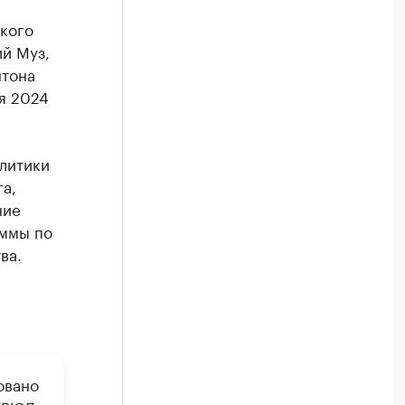
кого
й Муз,
нтона
я 2024
литики
а,
ние
аммы по
ва.
овано