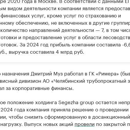
бре 2020 года в Москве. В соответствии с данными Е
ым видом деятельности компании является предоста
 финансовых услуг, кроме услуг по страхованию и
нному обеспечению, не включенных в другие группи
количество направлений деятельности — 7, в том чис
отовки и предоставление услуг в области лесоводств
отовок. За 2024 год прибыль компании составила -6,
б., выручка составила 4 млрд руб.
 назначения Дмитрий Муз работал в ГК «Римера» (б
висный дивизион АО «Челябинский трубопрокатный з
ал за корпоративные финансы.
ое положение холдинга Segezha group остается неп
е 2024 года компания приняла решение о проведении
ии, чтобы снизить сформированную в досанкционный
нагрузку. Выпуск новых акций
провели
по закрытой 