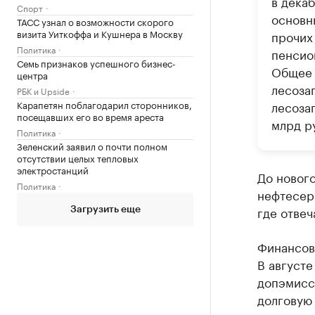
в дека
Спорт
основн
ТАСС узнал о возможности скорого
визита Уиткоффа и Кушнера в Москву
прочих
Политика
пенсио
Семь признаков успешного бизнес-
Общее 
центра
лесозаг
РБК и Upside
Карапетян поблагодарил сторонников,
лесозаг
посещавших его во время ареста
млрд ру
Политика
Зеленский заявил о почти полном
отсутствии целых тепловых
электростанций
До нового
Политика
нефтесер
где отвеч
Загрузить еще
Финансов
В август
допэмисс
долговую 