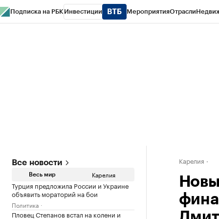
Подписка на РБК
Инвестиции
Мероприятия
Отрасли
Недви
РБК Life
Тренды
Визионеры
Национальные проекты
Город
Стиль
Кр
Конференции СПб
Спецпроекты
Проверка контрагентов
Политика
Карелия
Все новости
Карелия
Весь мир
Новы
Турция предложила России и Украине
объявить мораторий на бои
фина
Политика
Пловец Степанов встал на колени и
Дмит