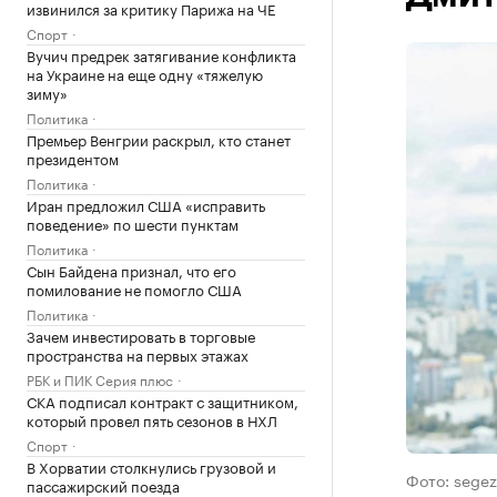
извинился за критику Парижа на ЧЕ
Спорт
Вучич предрек затягивание конфликта
на Украине на еще одну «тяжелую
зиму»
Политика
Премьер Венгрии раскрыл, кто станет
президентом
Политика
Иран предложил США «исправить
поведение» по шести пунктам
Политика
Сын Байдена признал, что его
помилование не помогло США
Политика
Зачем инвестировать в торговые
пространства на первых этажах
РБК и ПИК Серия плюс
СКА подписал контракт с защитником,
который провел пять сезонов в НХЛ
Спорт
В Хорватии столкнулись грузовой и
Фото: sege
пассажирский поезда