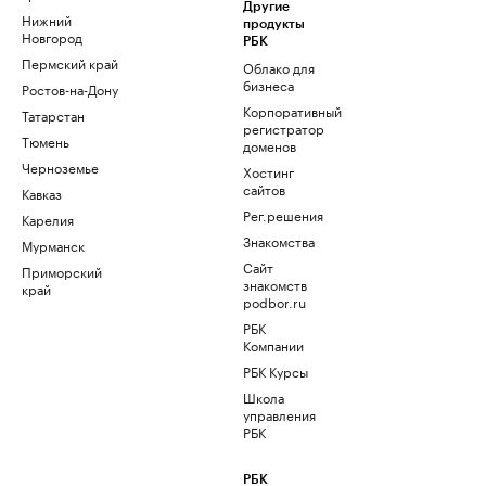
Другие
Нижний
продукты
Новгород
РБК
Пермский край
Облако для
бизнеса
Ростов-на-Дону
Корпоративный
Татарстан
регистратор
Тюмень
доменов
Черноземье
Хостинг
сайтов
Кавказ
Рег.решения
Карелия
Знакомства
Мурманск
Сайт
Приморский
знакомств
край
podbor.ru
РБК
Компании
РБК Курсы
Школа
управления
РБК
РБК