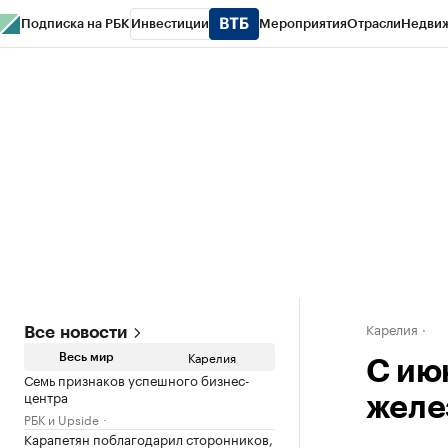
Подписка на РБК
Инвестиции
Мероприятия
Отрасли
Недви
РБК Life
Тренды
Визионеры
Национальные проекты
Город
Стиль
Кр
Конференции СПб
Спецпроекты
Проверка контрагентов
Политика
Карелия
Все новости
Карелия
Весь мир
С ию
Семь признаков успешного бизнес-
центра
желе
РБК и Upside
Карапетян поблагодарил сторонников,