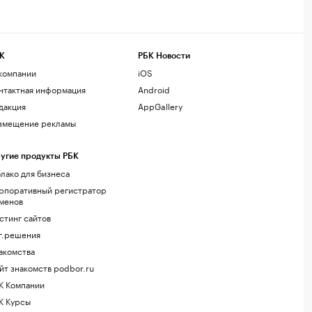
К
РБК Новости
компании
iOS
нтактная информация
Android
дакция
AppGallery
змещение рекламы
угие продукты РБК
лако для бизнеса
рпоративный регистратор
менов
стинг сайтов
г.решения
акомства
йт знакомств podbor.ru
К Компании
К Курсы