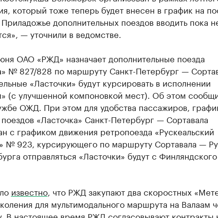
я, который тоже теперь будет внесен в график на п
 Приладожье дополнительных поездов вводить пока н
ся», — уточнили в ведомстве.
июня ОАО «РЖД» назначает дополнительные поезда
а» № 827/828 по маршруту Санкт-Петербург — Сортав
ельные «Ласточки» будут курсировать в исполнении
» (с улучшенной компоновкой мест). Об этом сообщи
ужбе ОЖД. При этом для удобства пассажиров, графи
 поездов «Ласточка» Санкт-Петербург — Сортавала
ан с графиком движения ретропоезда «Рускеальский
» № 923, курсирующего по маршруту Сортавала — Ру
урга отправляться «Ласточки» будут с Финляндского
ало
известно
, что РЖД закупают два скоростных «Мет
коления для мультимодального маршрута на Валаам ч
у. В настоящее время РЖД согласовывают контракты 