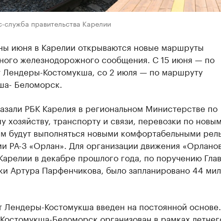
с-служба правительства Карелии
ны июня в Карелии открываются новые маршруты
ного железнодорожного сообщения. С 15 июня — по
 Лендеры-Костомукша, со 2 июля — по маршруту
ша- Беломорск.
казали РБК Карелия в региональном Министерстве по
 хозяйству, транспорту и связи, перевозки по новы
м будут выполняться новыми комфортабельными рел
и РА-3 «Орлан». Для организации движения «Орланов
Карелии в декабре прошлого года, по поручению Гла
ки Артура Парфенчикова, было запланировано 44 ми
 Лендеры-Костомукша введен на постоянной основе.
Костомукша-Беломорск организован в рамках летнег