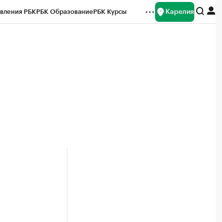
Карелия
вления РБК
РБК Образование
РБК Курсы
рейтинги
Франшизы
Газета
Спецпроекты СПб
ты