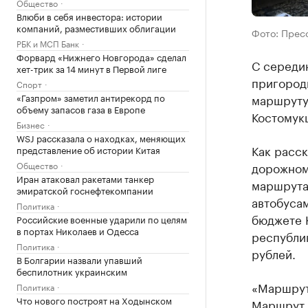
Общество
Влюби в себя инвестора: истории
компаний, разместивших облигации
Фото: Прес
РБК и МСП Банк
Форвард «Нижнего Новгорода» сделал
С середи
хет-трик за 14 минут в Первой лиге
пригород
Спорт
«Газпром» заметил антирекорд по
маршруту
объему запасов газа в Европе
Костомук
Бизнес
WSJ рассказала о находках, меняющих
Как расс
представление об истории Китая
Общество
дорожному
Иран атаковал ракетами танкер
маршрута
эмиратской госнефтекомпании
автобусам
Политика
бюджете 
Российские военные ударили по целям
в портах Николаев и Одесса
республи
Политика
рублей.
В Болгарии назвали упавший
беспилотник украинским
«Маршрут
Политика
Что нового построят на Ходынском
Маршрут 