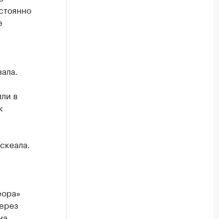
остоянно
е
ала.
ли в
к
скеала.
еора»
ерез
на