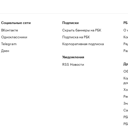
Социальные сети
Подписки
РБ
ВКонтакте
Скрыть баннеры на РБК
О 
Одноклассники
Подписка на РБК
Ко
Telegram
Корпоративная подписка
Ре
Дзен
Ра
Уведомления
RSS Новости
Др
Об
Ко
до
Хо
Ре
Зн
Са
РБ
РБ