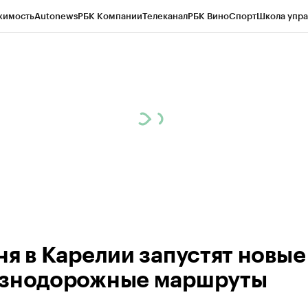
жимость
Autonews
РБК Компании
Телеканал
РБК Вино
Спорт
Школа упра
ипто
РБК Бизнес-среда
Дискуссионный клуб
Исследования
Кредитные 
Экономика
Бизнес
Технологии и медиа
Финансы
Рынок наличной валю
ня в Карелии запустят новые
знодорожные маршруты