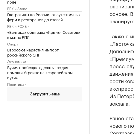
поле
расписани
РБК и Stone
основе. В
Гастрогиды по России: от аутентичных
ферм и ресторанов до отелей
планирует
РБК и РСХБ
«Балтика» обыграла «Крылья Советов»
Также с 
в матче РПЛ
«Ласточк
Спорт
Евросоюз нарастил импорт
Дополнит
российского СПГ
«Премиум
Экономика
пресс-сл
Вучич пообещал сделать все для
помощи Украине на «европейском
движения
пути»
состыков
Политика
экспресс
Из Петерб
Загрузить еще
вокзала.
Ранее ст
нового по
Сортавал