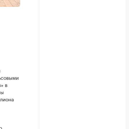
м
ьсовыми
» в
вы
ллиона
о