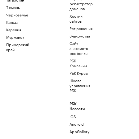
регистратор
Тюмень
доменов
Черноземье
Хостинг
сайтов
Кавказ
Рег.решения
Карелия
Знакомства
Мурманск
Сайт
Приморский
знакомств
край
podbor.ru
РБК
Компании
РБК Курсы
Школа
управления
РБК
РБК
Новости
iOS
Android
AppGallery