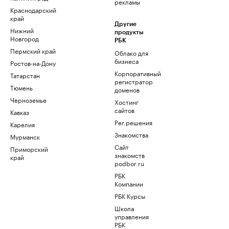
рекламы
Краснодарский
край
Другие
Нижний
продукты
Новгород
РБК
Пермский край
Облако для
бизнеса
Ростов-на-Дону
Корпоративный
Татарстан
регистратор
Тюмень
доменов
Черноземье
Хостинг
сайтов
Кавказ
Рег.решения
Карелия
Знакомства
Мурманск
Сайт
Приморский
знакомств
край
podbor.ru
РБК
Компании
РБК Курсы
Школа
управления
РБК