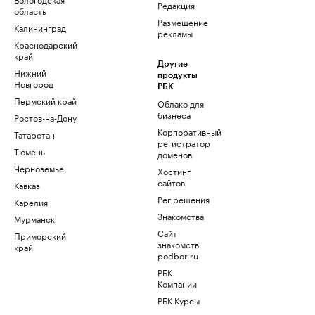
Редакция
область
Размещение
Калининград
рекламы
Краснодарский
край
Другие
Нижний
продукты
Новгород
РБК
Пермский край
Облако для
бизнеса
Ростов-на-Дону
Корпоративный
Татарстан
регистратор
Тюмень
доменов
Черноземье
Хостинг
сайтов
Кавказ
Рег.решения
Карелия
Знакомства
Мурманск
Сайт
Приморский
знакомств
край
podbor.ru
РБК
Компании
РБК Курсы