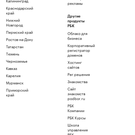
Калининград
рекламы
Краснодарский
край
Другие
Нижний
продукты
Новгород
РБК
Пермский край
Облако для
бизнеса
Ростов-на-Дону
Корпоративный
Татарстан
регистратор
Тюмень
доменов
Черноземье
Хостинг
сайтов
Кавказ
Рег.решения
Карелия
Знакомства
Мурманск
Сайт
Приморский
знакомств
край
podbor.ru
РБК
Компании
РБК Курсы
Школа
управления
РБК