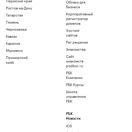
Пермский край
Облако для
бизнеса
Ростов-на-Дону
Корпоративный
Татарстан
регистратор
Тюмень
доменов
Черноземье
Хостинг
сайтов
Кавказ
Рег.решения
Карелия
Знакомства
Мурманск
Сайт
Приморский
знакомств
край
podbor.ru
РБК
Компании
РБК Курсы
Школа
управления
РБК
РБК
Новости
iOS