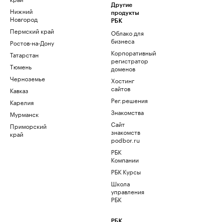
Другие
Нижний
продукты
Новгород
РБК
Пермский край
Облако для
бизнеса
Ростов-на-Дону
Корпоративный
Татарстан
регистратор
Тюмень
доменов
Черноземье
Хостинг
сайтов
Кавказ
Рег.решения
Карелия
Знакомства
Мурманск
Сайт
Приморский
знакомств
край
podbor.ru
РБК
Компании
РБК Курсы
Школа
управления
РБК
РБК