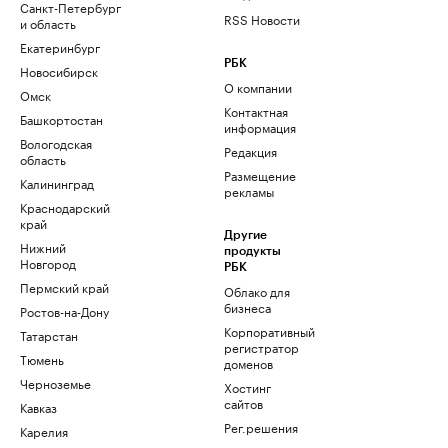
Санкт-Петербург
RSS Новости
и область
Екатеринбург
РБК
Новосибирск
О компании
Омск
Контактная
Башкортостан
информация
Вологодская
Редакция
область
Размещение
Калининград
рекламы
Краснодарский
край
Другие
Нижний
продукты
Новгород
РБК
Пермский край
Облако для
бизнеса
Ростов-на-Дону
Корпоративный
Татарстан
регистратор
Тюмень
доменов
Черноземье
Хостинг
сайтов
Кавказ
Рег.решения
Карелия