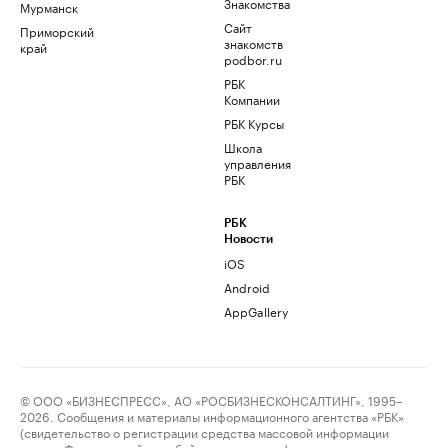
Знакомства
Мурманск
Сайт
Приморский
знакомств
край
podbor.ru
РБК
Компании
РБК Курсы
Школа
управления
РБК
РБК
Новости
iOS
Android
AppGallery
© ООО «БИЗНЕСПРЕСС», АО «РОСБИЗНЕСКОНСАЛТИНГ», 1995–
2026. Сообщения и материалы информационного агентства «РБК»
(свидетельство о регистрации средства массовой информации
выдано Федеральной службой по надзору в сфере связи,