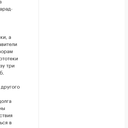
в
арад-
ки, а
авители
ворам
артотеки
зу три
б.
 другого
долга
ны
ствия
ься в