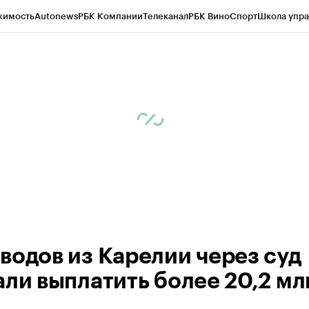
жимость
Autonews
РБК Компании
Телеканал
РБК Вино
Спорт
Школа упра
ипто
РБК Бизнес-среда
Дискуссионный клуб
Исследования
Кредитные 
Экономика
Бизнес
Технологии и медиа
Финансы
Рынок наличной валю
водов из Карелии через суд
али выплатить более 20,2 мл