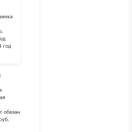
винка
о.
год
4 год
к
а
ая
т обязан
руб.