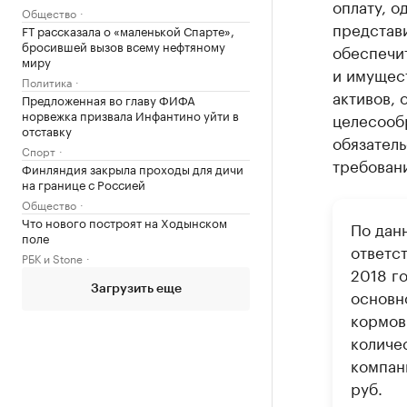
оплату, о
Общество
представ
FT рассказала о «маленькой Спарте»,
бросившей вызов всему нефтяному
обеспечи
миру
и имущест
Политика
активов, 
Предложенная во главу ФИФА
норвежка призвала Инфантино уйти в
целесооб
отставку
обязатель
Спорт
требовани
Финляндия закрыла проходы для дичи
на границе с Россией
Общество
Что нового построят на Ходынском
По дан
поле
ответс
РБК и Stone
2018 г
Загрузить еще
основн
кормов
количе
компани
руб.