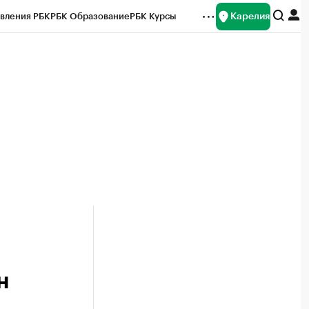
Карелия
вления РБК
РБК Образование
РБК Курсы
рейтинги
Франшизы
Газета
Спецпроекты СПб
ты
н