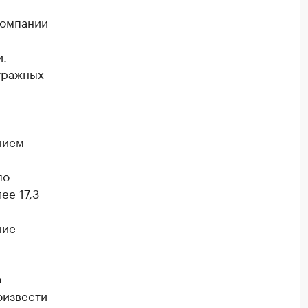
компании
и.
тражных
нием
по
ее 17,3
ние
о
оизвести