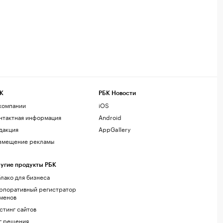
К
РБК Новости
компании
iOS
нтактная информация
Android
дакция
AppGallery
змещение рекламы
угие продукты РБК
лако для бизнеса
рпоративный регистратор
менов
стинг сайтов
г.решения