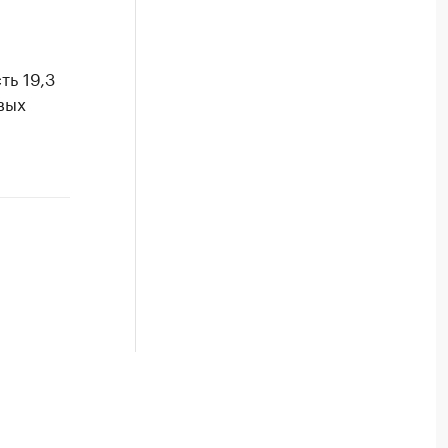
ь 19,3
вых