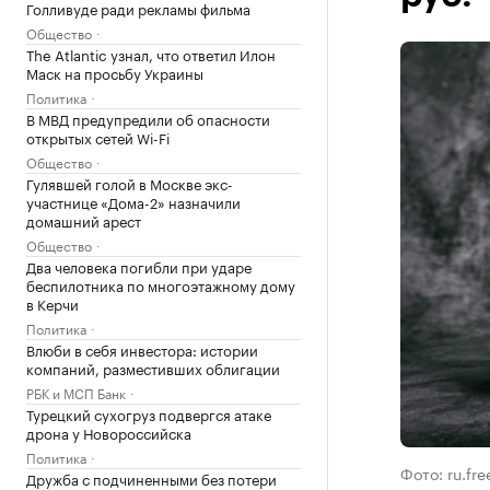
Голливуде ради рекламы фильма
Общество
The Atlantic узнал, что ответил Илон
Маск на просьбу Украины
Политика
В МВД предупредили об опасности
открытых сетей Wi-Fi
Общество
Гулявшей голой в Москве экс-
участнице «Дома-2» назначили
домашний арест
Общество
Два человека погибли при ударе
беспилотника по многоэтажному дому
в Керчи
Политика
Влюби в себя инвестора: истории
компаний, разместивших облигации
РБК и МСП Банк
Турецкий сухогруз подвергся атаке
дрона у Новороссийска
Политика
Фото: ru.fr
Дружба с подчиненными без потери