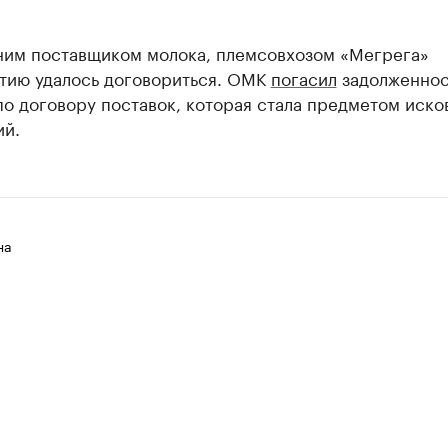
ним поставщиком молока, племсовхозом «Мегрега»
тию удалось договориться. ОМК
погасил
задолженност
по договору поставок, которая стала предметом иско
ий.
на