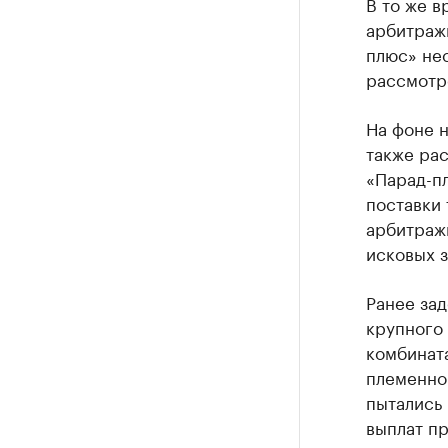
В то же в
арбитраж
плюс» не
рассмотр
На фоне н
также ра
«Парад-п
поставки 
арбитражн
исковых з
Ранее за
крупного
комбината
племенном
пытались 
выплат п