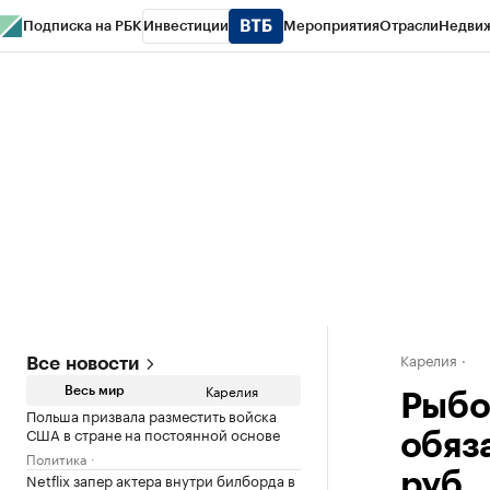
Подписка на РБК
Инвестиции
Мероприятия
Отрасли
Недви
РБК Life
Тренды
Визионеры
Национальные проекты
Город
Стиль
Кр
Конференции СПб
Спецпроекты
Проверка контрагентов
Политика
Карелия
Все новости
Карелия
Весь мир
Рыбо
Польша призвала разместить войска
США в стране на постоянной основе
обяз
Политика
Netflix запер актера внутри билборда в
руб.