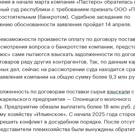
ремя в начале марта компания «Пастеро» обратилась 
ный суд республики с требованием признать ООО «П
состоятельным (банкротом). Судебное заседание по
ению обоснованности заявления пройдет 14 апреля.
евозможности произвести оплату по договору постав
ссмотрения вопроса о банкротстве компании, предст
люс» сами пытаются взыскать задолженности по дого
товаров ряду других контрагентов. Так, по данным к
ых дел, сейчас на рассмотрении суда находится сра
аявления компании на общую сумму более 9,3 млн ру
долженность по договорам поставки сырья
взыскали
с
 карельского предприятия — Олонецкого молочного
. Предприятие обязали выплатить более 18 млн руб. 
у хозяйству «Ильинское». С начала 2025 года сторо
решить конфликт в досудебном порядке. После отсут
редставители племхозяйства были вынуждены обратит