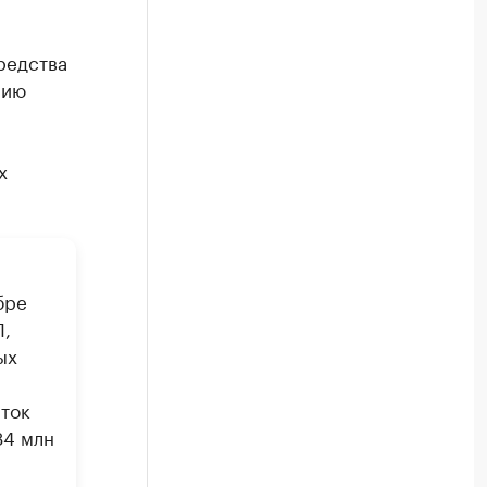
редства
нию
х
бре
Л,
ых
ыток
34 млн