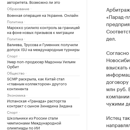
авторитета. Возможно ли это
Арбитраж
Образование
Военная операция на Украине. Онлайн
«Парад-пл
Политика
предприя
Марокко усилило контроль за границей
Соответс
на фоне новых призывов к миграции
дел.
Политика
Валиева, Трусова и Гуменник получили
допуск ISU на международные турниры
Согласно
Спорт
Новосибир
Умер поп-продюсер Мадонны Уильям
взыскать 
Орбит
Общество
информаци
SCMP раскрыла, как Китай стал
договору 
«главным коллектором» другого
млн руб.
континента
Экономика
компании 
Испанская «Гранада» расторгла
чужими де
контракт с сыном Зинедина Зидана
Спорт
Истец так
Школьники из России стали
чемпионами Международной
направля
олимпиады по ИИ