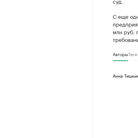
суд.
С еще од
предприя
млн руб. 
требован
Авторы
Теги
Анна Тишки