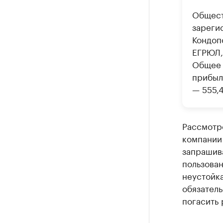
Общест
зареги
Кондоп
ЕГРЮЛ,
Общее 
прибыль
— 555,4
Рассмотре
компании
запрашив
пользова
неустойка
обязатель
погасить 