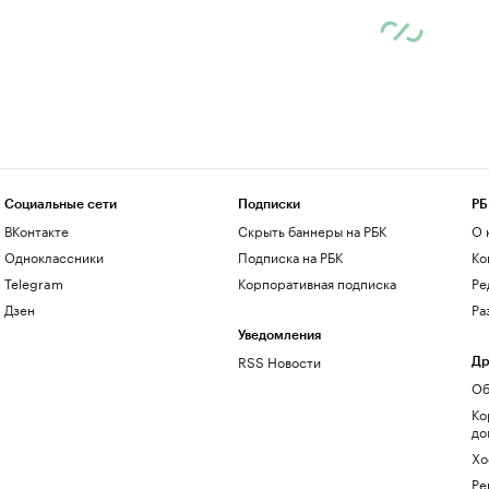
Социальные сети
Подписки
РБ
ВКонтакте
Скрыть баннеры на РБК
О 
Одноклассники
Подписка на РБК
Ко
Telegram
Корпоративная подписка
Ре
Дзен
Ра
Уведомления
RSS Новости
Др
Об
Ко
до
Хо
Ре