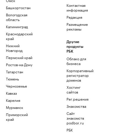
Омск
Контактная
Башкортостан
информация
Вологодская
Редакция
область
Размещение
Калининград
рекламы
Краснодарский
край
Другие
Нижний
продукты
Новгород
РБК
Пермский край
Облако для
бизнеса
Ростов-на-Дону
Корпоративный
Татарстан
регистратор
Тюмень
доменов
Черноземье
Хостинг
сайтов
Кавказ
Рег.решения
Карелия
Знакомства
Мурманск
Сайт
Приморский
знакомств
край
podbor.ru
РБК