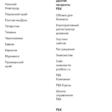
Другие
Нижний
продукты
Новгород
РБК
Пермский край
Облако для
бизнеса
Ростов-на-Дону
Корпоративный
Татарстан
регистратор
Тюмень
доменов
Черноземье
Хостинг
сайтов
Кавказ
Рег.решения
Карелия
Знакомства
Мурманск
Сайт
Приморский
знакомств
край
podbor.ru
РБК
Компании
РБК Курсы
Школа
управления
РБК
РБК