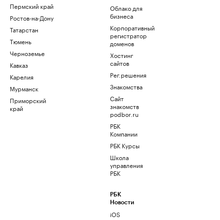
Пермский край
Облако для
бизнеса
Ростов-на-Дону
Корпоративный
Татарстан
регистратор
Тюмень
доменов
Черноземье
Хостинг
сайтов
Кавказ
Рег.решения
Карелия
Знакомства
Мурманск
Сайт
Приморский
знакомств
край
podbor.ru
РБК
Компании
РБК Курсы
Школа
управления
РБК
РБК
Новости
iOS