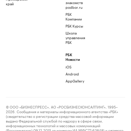
знакомств
край
podbor.ru
РБК
Компании
РБК Курсы
Школа
управления
РБК
РБК
Новости
iOS
Android
AppGallery
© ООО «БИЗНЕСПРЕСС», АО «РОСБИЗНЕСКОНСАЛТИНГ», 1995–
2026. Сообщения и материалы информационного агентства «РБК»
(свидетельство о регистрации средства массовой информации
выдано Федеральной службой по надзору в сфере связи,
информационных технологий и массовых коммуникаций
(Роскомнадзор) 09.12.2015 за номером ИА №ФС77-63848) и сетевого