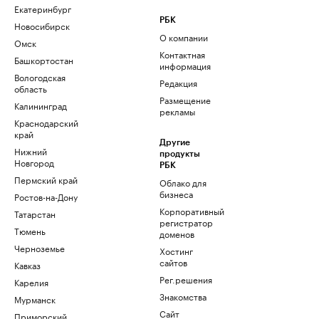
Екатеринбург
РБК
Новосибирск
О компании
Омск
Контактная
Башкортостан
информация
Вологодская
Редакция
область
Размещение
Калининград
рекламы
Краснодарский
край
Другие
Нижний
продукты
Новгород
РБК
Пермский край
Облако для
бизнеса
Ростов-на-Дону
Корпоративный
Татарстан
регистратор
Тюмень
доменов
Черноземье
Хостинг
сайтов
Кавказ
Рег.решения
Карелия
Знакомства
Мурманск
Сайт
Приморский