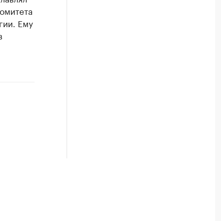
комитета
гии. Ему
в