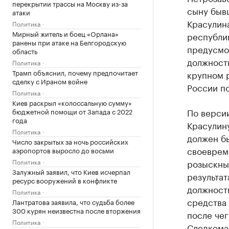
перекрытии трассы на Москву из-за
сыну быв
атаки
Красулин
Политика
Мирный житель и боец «Орлана»
республи
ранены при атаке на Белгородскую
предусмот
область
должност
Политика
Трамп объяснил, почему предпочитает
крупном р
сделку с Ираном войне
России по
Политика
Киев раскрыл «колоссальную сумму»
По версии
бюджетной помощи от Запада с 2022
года
Красулину
Политика
должен бы
Число закрытых за ночь российских
своеврем
аэропортов выросло до восьми
Политика
розыскны
Залужный заявил, что Киев исчерпал
результат
ресурс вооружений в конфликте
должност
Политика
средства 
Лантратова заявила, что судьба более
300 курян неизвестна после вторжения
после че
Политика
Следкома