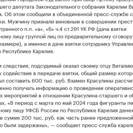
шего депутата Законодательного собрания Карелии В
а. Об этом сообщили в объединенной пресс-службе с
ки. Мужчину признали виновным в совершении прест
ренного п.п. «а», «б» ч.4 ст.291 УК РФ (дача взятки
ному лицу группой лиц по предварительному сговору
азмере), а именно в даче взятки сотруднику Управл
 Республике Карелия.
 следствия, подсудимый оказал своему отцу Виталию
 содействие в передаче взятки, общий размер котор
л составить 600 тыс. руб. Взамен Красулины рассчи
енно получать информацию о проведении оперативно
х мероприятий в отношении Красулина-старшего и о
ах. «В период с марта по май 2024 года фигуранты п
ному лицу УФСБ России по Республике Карелия дене
в сумме 200 тыс. руб. как часть ранее предложенной
го были задержаны», — сообщает пресс-служба карел
.