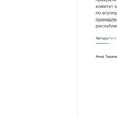
комитет з
по агроп
принадле
республик
Авторы
Теги
Анна Тишки