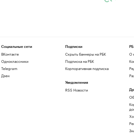
Социальные сети
Подписки
РБ
ВКонтакте
Скрыть баннеры на РБК
О 
Одноклассники
Подписка на РБК
Ко
Telegram
Корпоративная подписка
Ре
Дзен
Ра
Уведомления
RSS Новости
Др
Об
Ко
до
Хо
Ре
Зн