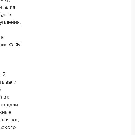
италия
удов
упления,
 в
ения ФСБ
ой
тывали
-
б их
ередали
жные
 взятки,
ьского