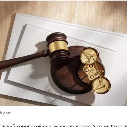
ik.com
одский городской суд вынес приговор Артему Красул