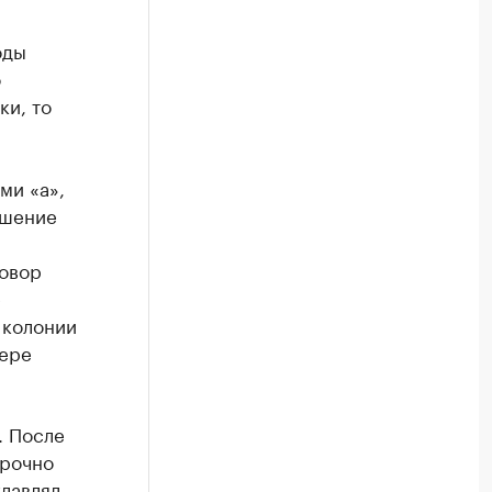
оды
о
ки, то
ми «а»,
ршение
овор
е
 колонии
мере
. После
срочно
главлял