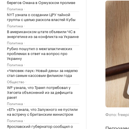
берегов Омана в Ормузском проливе
Политика
NYT узнала о создании ЦРУ тайной
группы с целью раскола властей Кубы
Политика
В американском штате объявили ЧС в
энергетике из-за конфликта на Украине
Политика
Рубио пошутил о межгалактических
проблемах в ответ на вопрос про
Украину
Политика
«Человек-паук: Новый день» за неделю
стал самым кассовым фильмом года
Общество
WP узнала, что Трамп потребовал у
Хегсета объяснений из-за дефицита
ракет
Политика
«ЕП» узнала, что Залужного не пустили
на встречу с британским министром
Фото: freep
Политика
Ярославский губернатор сообщил о
Петрозав