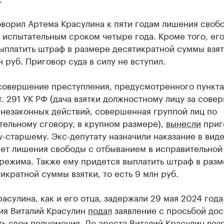
оворил Артема Красулина к пяти годам лишения своб
 испытательным сроком четыре года. Кроме того, ег
ыплатить штраф в размере десятикратной суммы взят
н руб. Приговор суда в силу не вступил.
 совершение преступления, предусмотренного пункта
ст. 291 УК РФ (дача взятки должностному лицу за сове
 незаконных действий, совершенная группой лиц по
тельному сговору, в крупном размере),
вынесли
приг
-старшему. Экс-депутату назначили наказание в вид
лет лишения свободы с отбыванием в исправительной
режима. Также ему придется выплатить штраф в раз
икратной суммы взятки, то есть 9 млн руб.
асулина, как и его отца, задержали 29 мая 2024 года
ия Виталий Красулин
подал
заявление с просьбой до
ь свои полномочия. До ареста Виталий Красулин воз