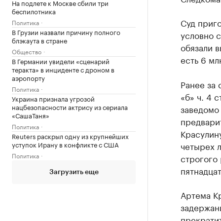
На подлете к Москве сбили три
беспилотника
Суд приг
Политика
В Грузии назвали причину полного
условно с
блэкаута в стране
обязали в
Общество
есть 6 мл
В Германии увидели «сценарий
теракта» в инциденте с дроном в
аэропорту
Ранее за
Политика
«б» ч. 4 
Украина признала угрозой
нацбезопасности актрису из сериала
заведомо
«СашаТаня»
предвари
Политика
Красулину
Reuters раскрыл одну из крупнейших
уступок Ирану в конфликте с США
четырех 
Политика
строгого 
пятнадцат
Загрузить еще
Артема Кр
задержан
прекратит