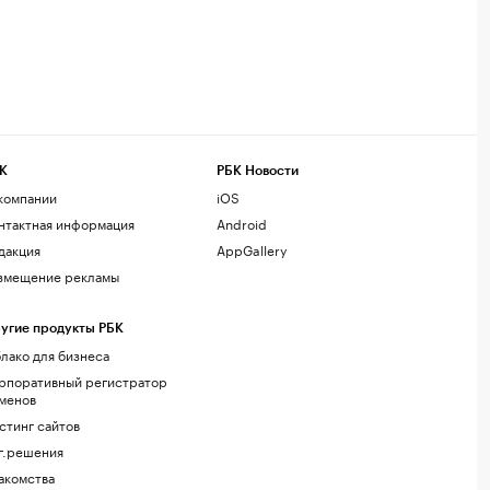
К
РБК Новости
компании
iOS
нтактная информация
Android
дакция
AppGallery
змещение рекламы
угие продукты РБК
лако для бизнеса
рпоративный регистратор
менов
стинг сайтов
г.решения
акомства