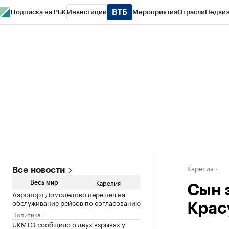
Подписка на РБК
Инвестиции
Мероприятия
Отрасли
Недви
РБК Life
Тренды
Визионеры
Национальные проекты
Город
Стиль
Кр
Конференции СПб
Спецпроекты
Проверка контрагентов
Политика
Карелия
Все новости
Карелия
Весь мир
Сын 
Аэропорт Домодедово перешел на
обслуживание рейсов по согласованию
Крас
Политика
UKMTO сообщило о двух взрывах у