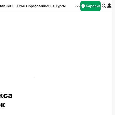
Карелия
вления РБК
РБК Образование
РБК Курсы
рейтинги
Франшизы
Газета
Спецпроекты СПб
ты
кса
ок