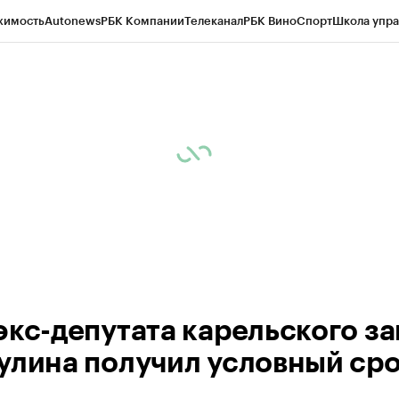
жимость
Autonews
РБК Компании
Телеканал
РБК Вино
Спорт
Школа упра
ипто
РБК Бизнес-среда
Дискуссионный клуб
Исследования
Кредитные 
Экономика
Бизнес
Технологии и медиа
Финансы
Рынок наличной валю
экс-депутата карельского за
улина получил условный ср