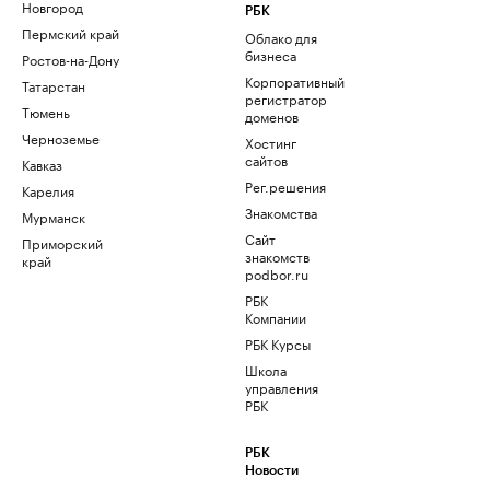
Новгород
РБК
Пермский край
Облако для
бизнеса
Ростов-на-Дону
Корпоративный
Татарстан
регистратор
Тюмень
доменов
Черноземье
Хостинг
сайтов
Кавказ
Рег.решения
Карелия
Знакомства
Мурманск
Сайт
Приморский
знакомств
край
podbor.ru
РБК
Компании
РБК Курсы
Школа
управления
РБК
РБК
Новости