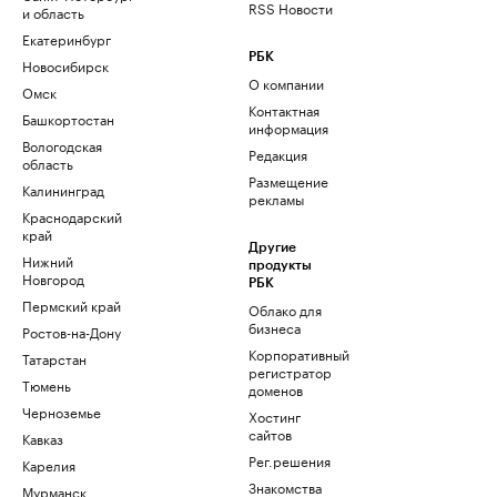
RSS Новости
и область
Екатеринбург
РБК
Новосибирск
О компании
Омск
Контактная
Башкортостан
информация
Вологодская
Редакция
область
Размещение
Калининград
рекламы
Краснодарский
край
Другие
Нижний
продукты
Новгород
РБК
Пермский край
Облако для
бизнеса
Ростов-на-Дону
Корпоративный
Татарстан
регистратор
Тюмень
доменов
Черноземье
Хостинг
сайтов
Кавказ
Рег.решения
Карелия
Знакомства
Мурманск