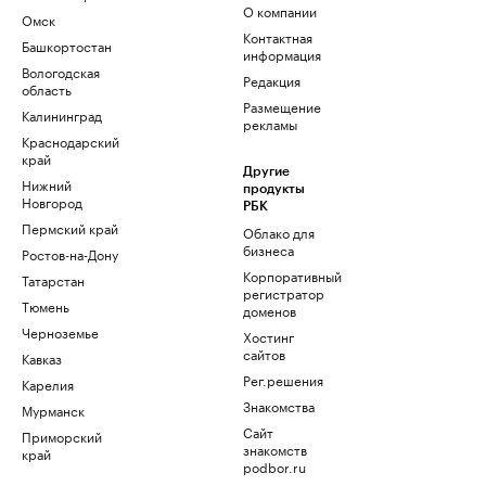
О компании
Омск
Контактная
Башкортостан
информация
Вологодская
Редакция
область
Размещение
Калининград
рекламы
Краснодарский
край
Другие
Нижний
продукты
Новгород
РБК
Пермский край
Облако для
бизнеса
Ростов-на-Дону
Корпоративный
Татарстан
регистратор
Тюмень
доменов
Черноземье
Хостинг
сайтов
Кавказ
Рег.решения
Карелия
Знакомства
Мурманск
Сайт
Приморский
знакомств
край
podbor.ru