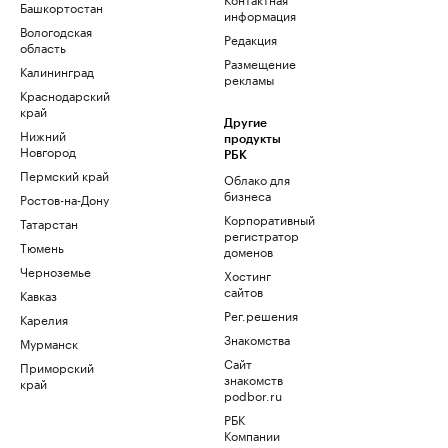
Башкортостан
информация
Вологодская
Редакция
область
Размещение
Калининград
рекламы
Краснодарский
край
Другие
Нижний
продукты
Новгород
РБК
Пермский край
Облако для
бизнеса
Ростов-на-Дону
Корпоративный
Татарстан
регистратор
Тюмень
доменов
Черноземье
Хостинг
сайтов
Кавказ
Рег.решения
Карелия
Знакомства
Мурманск
Сайт
Приморский
знакомств
край
podbor.ru
РБК
Компании