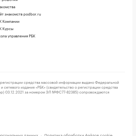
акомства
йт знакомств podbor.ru
К Компании
К Курсы
ола управления РБК
регистрации средства массовой информации выдано Федеральной
и сетевого издания «РБК» (свидетельство о регистрации средства
ор) 03.12.2021 за номером ЭЛ №ФС77-82385) сопровождаются
ерсональных данных
Политика обработки файлов cookie
·