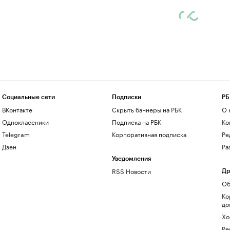
Социальные сети
Подписки
РБ
ВКонтакте
Скрыть баннеры на РБК
О 
Одноклассники
Подписка на РБК
Ко
Telegram
Корпоративная подписка
Ре
Дзен
Ра
Уведомления
RSS Новости
Др
Об
Ко
до
Хо
Ре