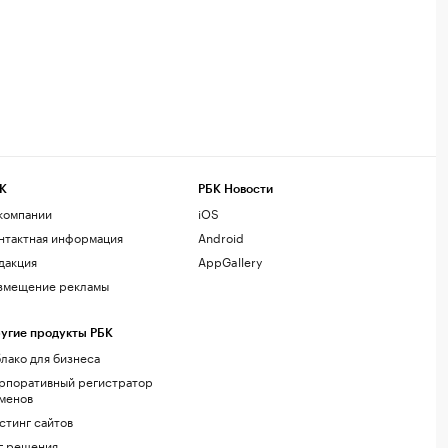
К
РБК Новости
компании
iOS
нтактная информация
Android
дакция
AppGallery
змещение рекламы
угие продукты РБК
лако для бизнеса
рпоративный регистратор
менов
стинг сайтов
г.решения