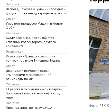
Политика
Валиева, Трусова и Гуменник получили
допуск ISU на международные турниры
Спорт
Умер поп-продюсер Мадонны Уильям
Орбит
Общество
SCMP раскрыла, как Китай стал
«главным коллектором» другого
континента
Экономика
Испанская «Гранада» расторгла
контракт с сыном Зинедина Зидана
Спорт
Школьники из России стали
чемпионами Международной
олимпиады по ИИ
Общество
FT рассказала о «маленькой Спарте»,
бросившей вызов всему нефтяному
миру
Политика
Фото: РБК 
Предложенная во главу ФИФА