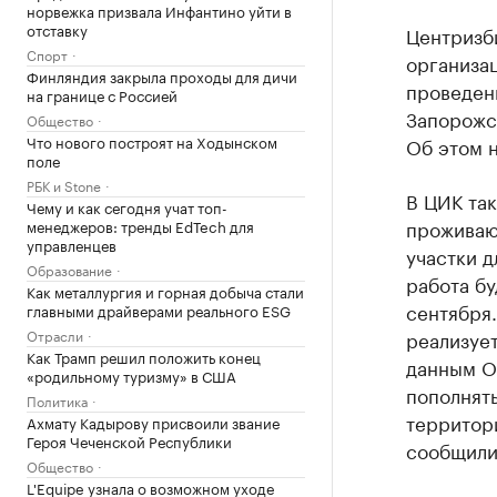
норвежка призвала Инфантино уйти в
отставку
Центризб
Спорт
организац
Финляндия закрыла проходы для дичи
проведен
на границе с Россией
Запорожс
Общество
Что нового построят на Ходынском
Об этом 
поле
РБК и Stone
В ЦИК так
Чему и как сегодня учат топ-
проживаю
менеджеров: тренды EdTech для
управленцев
участки д
Образование
работа бу
Как металлургия и горная добыча стали
сентября
главными драйверами реального ESG
Отрасли
реализует
Как Трамп решил положить конец
данным О
«родильному туризму» в США
пополнять
Политика
территор
Ахмату Кадырову присвоили звание
Героя Чеченской Республики
сообщили
Общество
L'Equipe узнала о возможном уходе