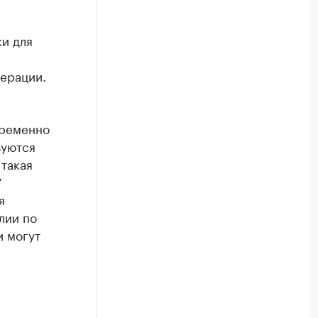
и для
ерации.
временно
зуются
 такая
7
я
лии по
и могут