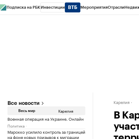
Подписка на РБК
Инвестиции
Мероприятия
Отрасли
Недви
РБК Life
Тренды
Визионеры
Национальные проекты
Город
Стиль
Кр
Конференции СПб
Спецпроекты
Проверка контрагентов
Политика
Карелия
Все новости
Карелия
Весь мир
В Ка
Военная операция на Украине. Онлайн
учас
Политика
Марокко усилило контроль за границей
терр
на фоне новых призывов к миграции