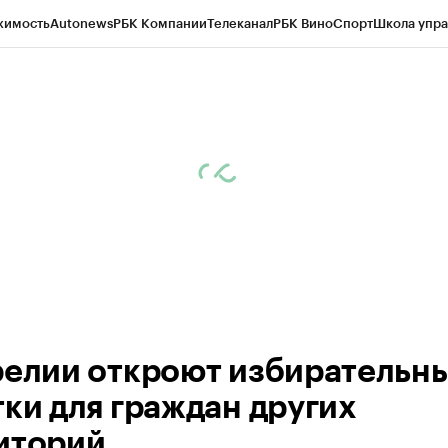
жимость
Autonews
РБК Компании
Телеканал
РБК Вино
Спорт
Школа упра
ипто
РБК Бизнес-среда
Дискуссионный клуб
Исследования
Кредитные 
Экономика
Бизнес
Технологии и медиа
Финансы
Рынок наличной валю
релии откроют избирательн
тки для граждан других
иторий