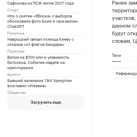
Ранее за
Сафонова из ПСЖ летом 2027 года
территор
Спорт
Иск о снятии «Яблока» с выборов
участков,
обосновали фото Бони и «вокзалом»
данном с
ChatGPT
будут отк
Политика
Навроцкий связал помощь Киеву с
словам, 
отказом «от флагов Бандеры»
Политика
Теги
Взлом на $100 млн и уязвимость
биткоина. События недели на
крипторынке
Референд
Крипто
Бывший начальник ГАИ Удмуртии
возглавил «Ижавиа»
Общество
Загрузить еще