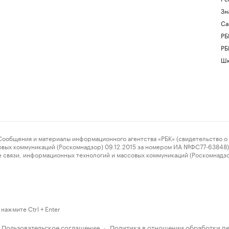
Зн
Са
РБ
РБ
Шк
ения и материалы информационного агентства «РБК» (свидетельство о 
овых коммуникаций (Роскомнадзор) 09.12.2015 за номером ИА №ФС77-63848) 
 связи, информационных технологий и массовых коммуникаций (Роскомнадз
нажмите Ctrl + Enter
Пользовательское соглашение
Политика в отношении обработки п
·