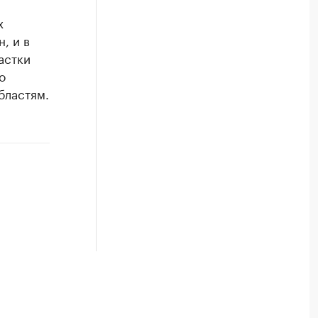
х
, и в
астки
о
бластям.