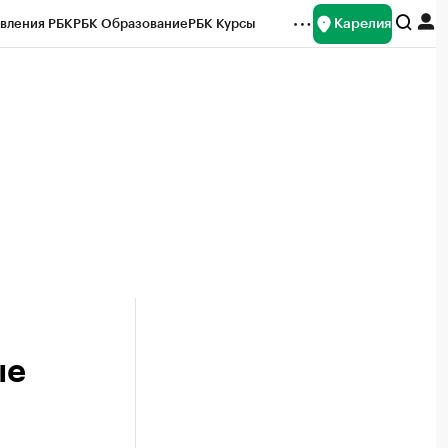
Карелия
вления РБК
РБК Образование
РБК Курсы
рейтинги
Франшизы
Газета
Спецпроекты СПб
ты
ые