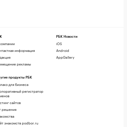
К
РБК Новости
компании
iOS
нтактная информация
Android
дакция
AppGallery
змещение рекламы
угие продукты РБК
лако для бизнеса
рпоративный регистратор
менов
стинг сайтов
г.решения
акомства
йт знакомств podbor.ru