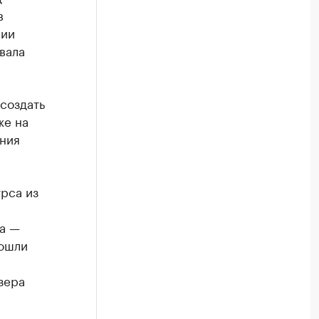
в
лии
вала
создать
же на
ния
рса из
а —
вошли
зера