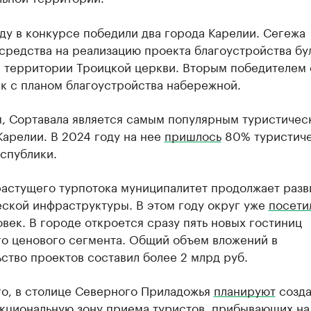
ду в конкурсе победили два города Карелии. Сегежа
средства на реализацию проекта благоустройства бу
и территории Троицкой церкви. Вторым победителем 
к с планом благоустройства набережной.
, Сортавала является самым популярным туристичес
арелии. В 2024 году на нее
пришлось
80% туристиче
спублики.
растущего турпотока муниципалитет продолжает разв
еской инфраструктуры. В этом году округ уже
посети
овек. В городе откроется сразу пять новых гостиниц
го ценового сегмента. Общий объем вложений в
ство проектов составил более 2 млрд руб.
го, в столице Северного Приладожья
планируют
созда
кциональную зону приема туристов, прибывающих на