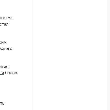
львара
стал
ким
ского
итие
ли
более
ть