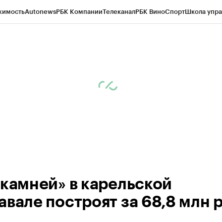
жимость
Autonews
РБК Компании
Телеканал
РБК Вино
Спорт
Школа упра
ипто
РБК Бизнес-среда
Дискуссионный клуб
Исследования
Кредитные 
Экономика
Бизнес
Технологии и медиа
Финансы
Рынок наличной валю
 камней» в карельской
авале построят за 68,8 млн р