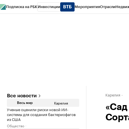
Подписка на РБК
Инвестиции
Мероприятия
Отрасли
Недви
РБК Life
Тренды
Визионеры
Национальные проекты
Город
Стиль
Кр
Конференции СПб
Спецпроекты
Проверка контрагентов
Политика
Карелия
Все новости
Карелия
Весь мир
«Сад
Ученые оценили риски новой ИИ-
системы для создания бактериофагов
Сорт
из США
Общество