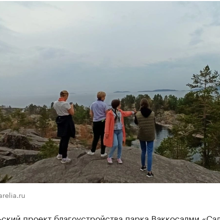
relia.ru
ьский проект благоустройства парка Ваккосалми «Са