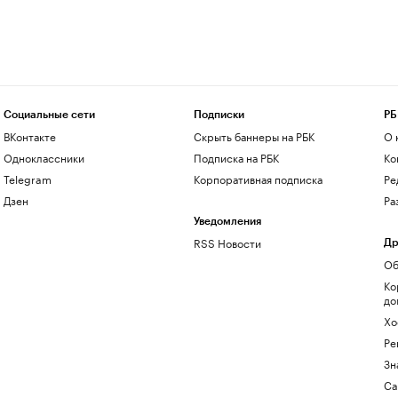
Социальные сети
Подписки
РБ
ВКонтакте
Скрыть баннеры на РБК
О 
Одноклассники
Подписка на РБК
Ко
Telegram
Корпоративная подписка
Ре
Дзен
Ра
Уведомления
RSS Новости
Др
Об
Ко
до
Хо
Ре
Зн
Са