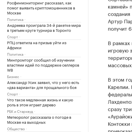
Росфинмониторинг рассказал, как
камней» 
помог выявить криптомошенников в
Москве
создания
Политика
Артур Па
Андреева проиграла 34-й ракетке мира
получит 6
в третьем круге турнира в Торонто
Спорт
В рамках 
РПЦ ответила на призыв уйти из
Африки
игровую з
Политика
территор
Минпромторг сообщил об изучении
массовых
властями идей по поддержке селлеров
WB
Бизнес
В этом го
Александр Усик заявил, что у него есть
Карелии.
«два варианта» для прощального боя
федераль
Спорт
Что такое медленная жизнь и какую
Лахденпо
роль в этом играет дерево
сразу три
РБК и Старквуд
«Аурайок
Метеоролог рассказала о погоде в
Москве на выходных
Контокки 
Общество
привокза