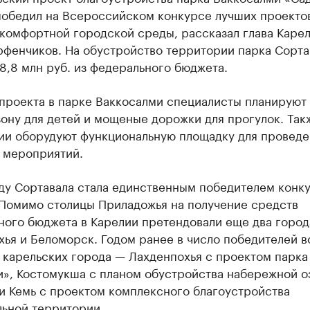
победил на Всероссийском конкурсе лучших проекто
 комфортной городской среды, рассказал глава Каре
рфенчиков. На обустройство территории парка Сорта
8,8 млн руб. из федерального бюджета.
проекта в парке Ваккосалми специалисты планируют 
ону для детей и мощеные дорожки для прогулок. Так
ии оборудуют функциональную площадку для проведе
 мероприятий.
ду Сортавала стала единственным победителем конку
 Помимо столицы Приладожья на получение средств
ного бюджета в Карелии претендовали еще два город
хья и Беломорск. Годом ранее в число победителей 
 карельских города — Лахденпохья с проектом парка
и», Костомукша с планом обустройства набережной о
и Кемь с проектом комплексного благоустройства
льной территории.