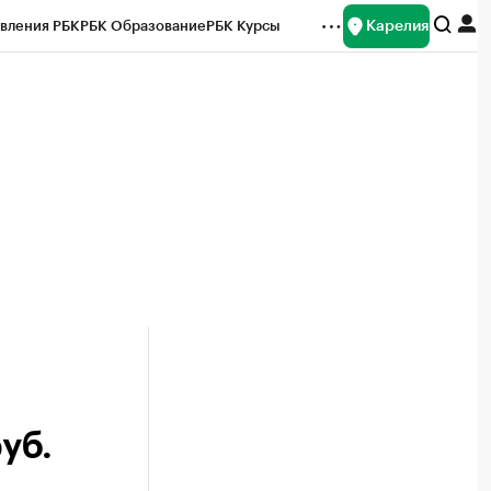
Карелия
вления РБК
РБК Образование
РБК Курсы
рейтинги
Франшизы
Газета
Спецпроекты СПб
ты
уб.