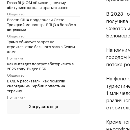
Глава ВЦИОМ объяснил, почему
абитуриенты стали прагматичнее
В 2023 го
Общество
Власти США поддержали Свято-
получила 
Троицкий монастырь РПЦЗ в борьбе с
Советов 
ветряками
Беломорс
Общество
Трамп обжалует запрет на
строительство бального зала в Белом
Напомним
доме
городом К
Политика
потока ре
Как выглядит портрет абитуриента в
2026 году. Видео РБК
Общество
На фоне 
В США рассказали, как помогли
туристич
снарядам из Сербии попасть на
Украину
1 млн чел
Политика
различно
строитель
Загрузить еще
Кроме то
многофун