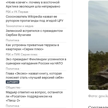
«Ноев ковчег»: почему в восточной
Арктике эволюция шла непрерывно
РБК и УК Первая
Сооснователь Wikipedia назвал ее
рупором пропаганды под эгидой ЦРУ
Технологии и медиа
Зеленский встретился с президентом
Сербии Вучичем
Политика
Как устроены приватные террасы в
квартирах «Серии плюс»
РБК и ПИК Серия плюс
Экс-президент Финляндии усомнился в
сценарии нападения России на НАТО
Политика
Глава «Эксмо» назвал книгу, которая
поможет стать «лучшей версией себя»
РАДИО
Общество
Мадьяр ответил на вопрос, останется
Фото: gov.ka
ли «Росатом» подрядчиком на
«Пакш-2»
Политика
Сортавал