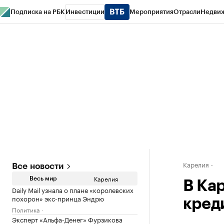
Подписка на РБК
Инвестиции
Мероприятия
Отрасли
Недви
РБК Life
Тренды
Визионеры
Национальные проекты
Город
Стиль
Кр
Конференции СПб
Спецпроекты
Проверка контрагентов
Политика
Карелия
Все новости
Карелия
Весь мир
В Ка
Daily Mail узнала о плане «королевских
похорон» экс-принца Эндрю
кред
Политика
Эксперт «Альфа-Денег» Фурзикова