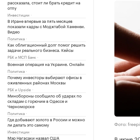
рассказала, стоит ли брать кредит на
отпу
Инвестиции
В Иране впервые за пять месяцев
показали кадры с Моджтабой Хаменеи.
Видео
Политика
Как облигационный долг помог решить
задачи реального бизнеса. Кейсы
РБК и МСП Банк
Военная операция на Украине. Онлайн
Политика
Почему инвесторы выбирают офисы в
оживленных районах Москвы
РБК и Upside
Минобороны сообщило об ударах по
складам с горючим в Одессе и
Черноморске
Политика
Где добывают золото в России и можно
Фото: freep
ли делать это самому
Инвестиции
Мэр Нагасаки назвал США
В июне 20