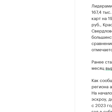
Лидерами
167,4 тыс
карт на 1
руб., Кра
Свердловс
большинс
сравнени
отмечаетс
Ранее ста
месяц
вы
Как сообщ
региона 
На начало
эскроу, д
с 2023 го
год в суб