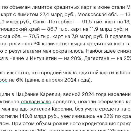
 по объемам лимитов кредитных карт в июне стали 
. карт с лимитом 27,4 млрд руб., Московская обл. — 13
9,9 млрд руб., Санкт-Петербург — 91,5 тыс. карт на 13
снодарский край — 86,7 тыс. карт на 11,9 млрд руб. и
кая обл. — 70,5 тыс. карт на 7,9 млрд руб. В подавл
тве регионов РФ количество выдач кредитных карт в
ю с результатами мая сократилось. Наибольшее сниж
я в Чечне и Ингушетии — на 28%, Дагестане — на 25
ло известно, что средний чек кредитной карты в Каре
рос
на 6% (данные апреля 2024 года).
или в Нацбанке Карелии, весной 2024 года населени
активнее
откладывало
средства, нежели оформляло кр
 мая вклады жителей Карелии, без учета средств на с
остигли 140,8 млрд руб., увеличившись на 22% по ср
дом. При этом объем розничного кредитования гражд
ъекте вырос на 16%, составив на начало мая 135 млрд 