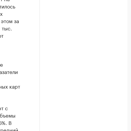
тилось
х
 этом за
 тыс.
ют
же
азатели
ных карт
т с
объемы
5%. В
Средний