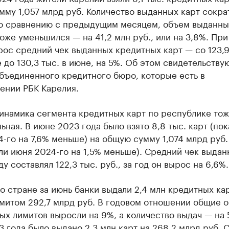
му 1,057 млрд руб. Количество выданных карт сокра
по сравнению с предыдущим месяцем, объем выданны
оже уменьшился — на 41,2 млн руб., или на 3,8%. При
ос средний чек выданных кредитных карт — со 123,9
е до 130,3 тыс. в июне, на 5%. Об этом свидетельству
бъединенного кредитного бюро, которые есть в
ении РБК Карелия.
инамика сегмента кредитных карт по республике то
ьная. В июне 2023 года было взято 8,8 тыс. карт (пок
-го на 7,6% меньше) на общую сумму 1,074 млрд руб.
ли июня 2024-го на 1,5% меньше). Средний чек выдан
ду составлял 122,3 тыс. руб., за год он вырос на 6,6%.
о стране за июнь банки выдали 2,4 млн кредитных кар
митом 292,7 млрд руб. В годовом отношении общие 
х лимитов выросли на 9%, а количество выдач — на 
 года было выдано 2,3 млн карт на 268,2 млрд руб. 