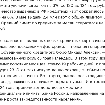
мита увеличился за год на 3%: со 120 до 124 тыс. руб.
ичество выданных в РФ кредитных карт сократилось н
на 8%. В мае выдали 2,4 млн карт с общим лимитом 3
 Средний лимит по кредитке за месяц сократился на 
уб.
е количества выданных новых кредитных карт в июне
словлено несколькими факторами, — пояснил генерал
 Объединенного кредитного бюро Михаил Алексин. —
емаловажную роль сыграл календарь. В этом году ию
амых коротких месяцев: только 19 рабочих дней, к пр
удет 23. Этот факт искусственно сокращает объем н
 относимых к июню. Во-вторых, сыграл роль традици
спад, связанный с началом поры отпусков. И в-третьи
024 года продолжают действовать жесткие
денциальные лимиты Банка России, направленные на
ние роста закредитованности населения».