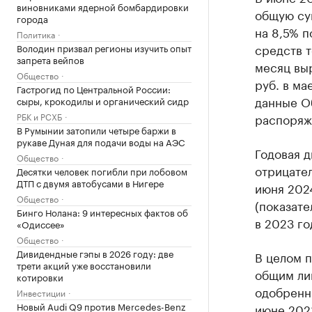
виновниками ядерной бомбардировки
общую сум
города
на 8,5% 
Политика
средств т
Володин призвал регионы изучить опыт
запрета вейпов
месяц выр
Общество
руб. в ма
Гастрогид по Центральной России:
данные О
сыры, крокодилы и органический сидр
РБК и РСХБ
распоряж
В Румынии затопили четыре баржи в
рукаве Дуная для подачи воды на АЭС
Годовая д
Общество
отрицател
Десятки человек погибли при лобовом
ДТП с двумя автобусами в Нигере
июня 2024
Общество
(показате
Бинго Нолана: 9 интересных фактов об
в 2023 го
«Одиссее»
Общество
Дивидендные гэпы в 2026 году: две
В целом п
трети акций уже восстановили
общим ли
котировки
одобренны
Инвестиции
Новый Audi Q9 против Mercedes-Benz
июне 2023