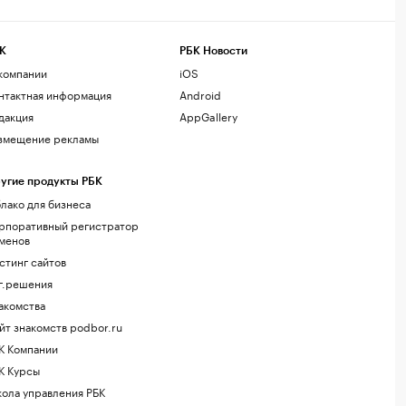
К
РБК Новости
компании
iOS
нтактная информация
Android
дакция
AppGallery
змещение рекламы
угие продукты РБК
лако для бизнеса
рпоративный регистратор
менов
стинг сайтов
г.решения
акомства
йт знакомств podbor.ru
К Компании
К Курсы
ола управления РБК