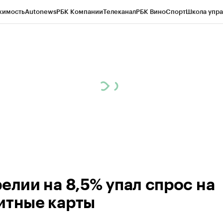
жимость
Autonews
РБК Компании
Телеканал
РБК Вино
Спорт
Школа упра
ипто
РБК Бизнес-среда
Дискуссионный клуб
Исследования
Кредитные 
Экономика
Бизнес
Технологии и медиа
Финансы
Рынок наличной валю
релии на 8,5% упал спрос на
итные карты