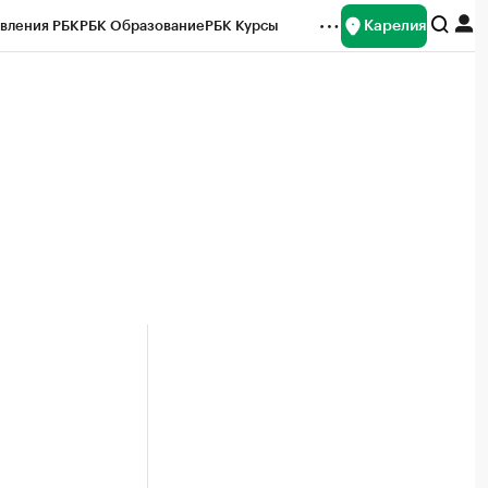
Карелия
вления РБК
РБК Образование
РБК Курсы
рейтинги
Франшизы
Газета
Спецпроекты СПб
ты