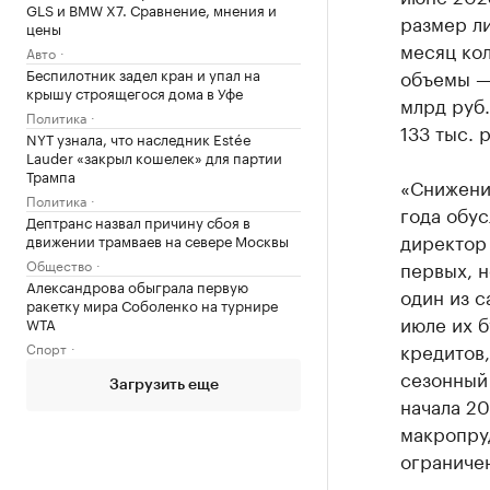
GLS и BMW X7. Сравнение, мнения и
размер ли
цены
месяц кол
Авто
Беспилотник задел кран и упал на
объемы — 
крышу строящегося дома в Уфе
млрд руб.
Политика
133 тыс. р
NYT узнала, что наследник Estée
Lauder «закрыл кошелек» для партии
Трампа
«Снижени
Политика
года обу
Дептранс назвал причину сбоя в
директор
движении трамваев на севере Москвы
Общество
первых, н
Александрова обыграла первую
один из с
ракетку мира Соболенко на турнире
июле их б
WTA
кредитов,
Спорт
сезонный 
Загрузить еще
начала 2
макропру
ограниче