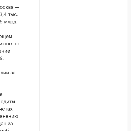
Москва —
3,4 тыс.
,5 млрд
яющем
 июне по
ение
%.
лии за
е
едиты.
четах
авнению
ан за
руб.