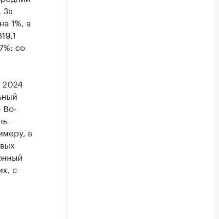
 За
а 1%, а
19,1
7%: со
 2024
ьный
 Во-
нь —
имеру, в
овых
онный
х, с