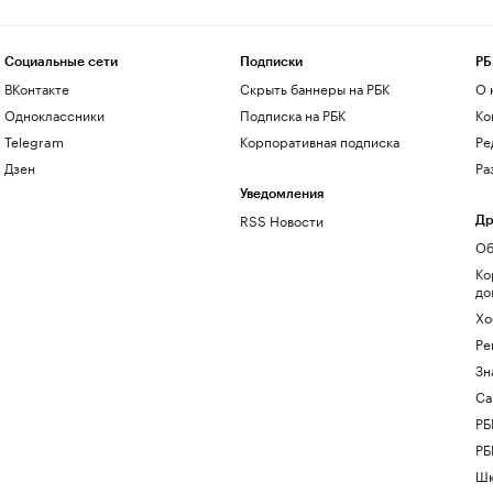
Социальные сети
Подписки
РБ
ВКонтакте
Скрыть баннеры на РБК
О 
Одноклассники
Подписка на РБК
Ко
Telegram
Корпоративная подписка
Ре
Дзен
Ра
Уведомления
RSS Новости
Др
Об
Ко
до
Хо
Ре
Зн
Са
РБ
РБ
Шк