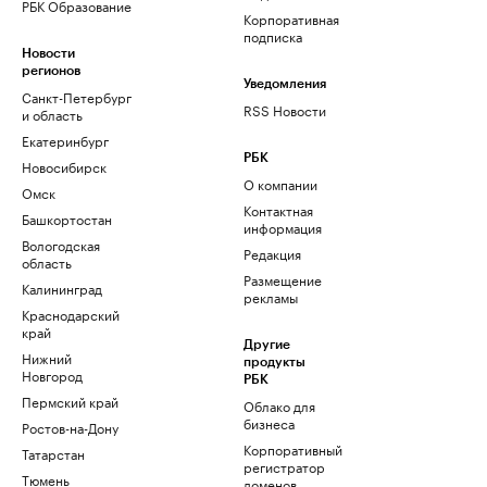
РБК Образование
Корпоративная
подписка
Новости
регионов
Уведомления
Санкт-Петербург
RSS Новости
и область
Екатеринбург
РБК
Новосибирск
О компании
Омск
Контактная
Башкортостан
информация
Вологодская
Редакция
область
Размещение
Калининград
рекламы
Краснодарский
край
Другие
Нижний
продукты
Новгород
РБК
Пермский край
Облако для
бизнеса
Ростов-на-Дону
Корпоративный
Татарстан
регистратор
Тюмень
доменов