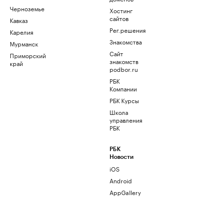
Черноземье
Хостинг
сайтов
Кавказ
Рег.решения
Карелия
Знакомства
Мурманск
Сайт
Приморский
знакомств
край
podbor.ru
РБК
Компании
РБК Курсы
Школа
управления
РБК
РБК
Новости
iOS
Android
AppGallery