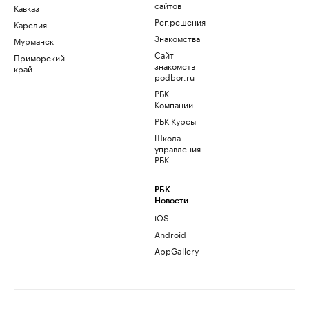
сайтов
Кавказ
Рег.решения
Карелия
Знакомства
Мурманск
Сайт
Приморский
знакомств
край
podbor.ru
РБК
Компании
РБК Курсы
Школа
управления
РБК
РБК
Новости
iOS
Android
AppGallery