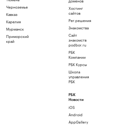
доменов
Черноземье
Хостинг
сайтов
Кавказ
Рег.решения
Карелия
Знакомства
Мурманск
Сайт
Приморский
знакомств
край
podbor.ru
РБК
Компании
РБК Курсы
Школа
управления
РБК
РБК
Новости
iOS
Android
AppGallery