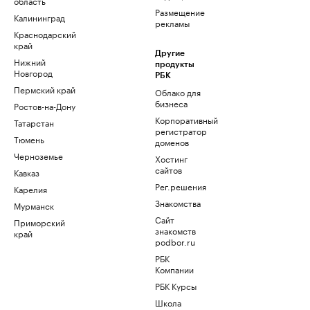
область
Размещение
Калининград
рекламы
Краснодарский
край
Другие
Нижний
продукты
Новгород
РБК
Пермский край
Облако для
бизнеса
Ростов-на-Дону
Корпоративный
Татарстан
регистратор
Тюмень
доменов
Черноземье
Хостинг
сайтов
Кавказ
Рег.решения
Карелия
Знакомства
Мурманск
Сайт
Приморский
знакомств
край
podbor.ru
РБК
Компании
РБК Курсы
Школа