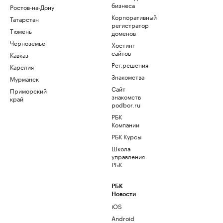
бизнеса
Ростов-на-Дону
Корпоративный
Татарстан
регистратор
Тюмень
доменов
Черноземье
Хостинг
сайтов
Кавказ
Рег.решения
Карелия
Знакомства
Мурманск
Сайт
Приморский
знакомств
край
podbor.ru
РБК
Компании
РБК Курсы
Школа
управления
РБК
РБК
Новости
iOS
Android