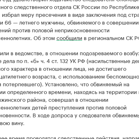
ного следственного отдела СК России по Республик
 избрал меру пресечения в виде заключения под стр
и 66 — летнего мужчины, обвиняемого в совершении
ений против половой неприкосновенности
еннолетних. Об этом
сообщили
в региональном СК Р
нили в ведомстве, в отношении подозреваемого возб
 дела по п. «б» ч. 4 ст. 132 УК РФ (насильственные д
ого характера в отношении лица, не достигшего
цатилетнего возраста, с использованием беспомощно
 потерпевшего). Установлено, что обвиняемый на
ии определенного времени, находясь на территории 
яжинского района, совершал в отношении
еннолетних детей преступления против половой
новенности. В ходе допроса у следователя обвиняем
вою вину.
щее время проводятся следственные действия, напр