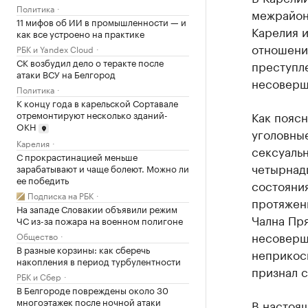
Политика
межрайон
11 мифов об ИИ в промышленности — и
Карелия и
как все устроено на практике
отношени
РБК и Yandex Cloud
СК возбудил дело о теракте после
преступл
атаки ВСУ на Белгород
несоверш
Политика
К концу года в карельской Сортавале
отремонтируют несколько зданий-
Как пояс
ОКН
уголовные
Карелия
сексуальн
С прокрастинацией меньше
четырнад
зарабатывают и чаще болеют. Можно ли
ее победить
состояния
Подписка на РБК
протяжен
На западе Словакии объявили режим
Чална Пр
ЧС из-за пожара на военном полигоне
несоверш
Общество
В разные корзины: как сберечь
неприкос
накопления в период турбулентности
признал с
РБК и Сбер
В Белгороде повреждены около 30
многоэтажек после ночной атаки
В настоя