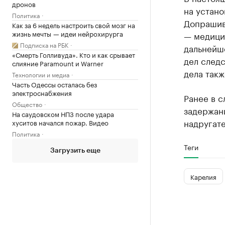
дронов
на устано
Политика
Допрашив
Как за 6 недель настроить свой мозг на
жизнь мечты — идеи нейрохирурга
— медици
Подписка на РБК
дальнейш
«Смерть Голливуда». Кто и как срывает
дел следс
слияние Paramount и Warner
дела так
Технологии и медиа
Часть Одессы осталась без
электроснабжения
Ранее в 
Общество
задержан
На саудовском НПЗ после удара
надругате
хуситов начался пожар. Видео
Политика
Теги
Загрузить еще
Карелия