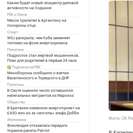
Каким будет новый эпицентр деловой
активности на Ходынке
РБК и Stone
Месси прилетел в Аргентину на
похороны отца
Спорт
WSJ раскрыла, чем Куба заменяет
топливо на фоне энергокризиса
Политика
Подросток стал жертвой мошенников.
План для родителей в первые 24 часа
Подписка на РБК
Минобороны сообщило о взятии
Васютинского и Торецкого в ДНР
Политика
В Сеуте оценили число оставшихся
нелегальных мигрантов из Марокко
Общество
В Британии изменили энергопроект на
£430 млн из-за «могилы» эльфа Добби
Фото: СК Р
Экономика
Финляндия отказалась передать
Украине ракеты Patriot
В Карелии