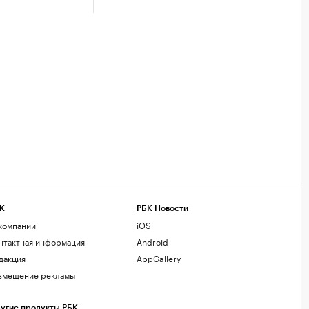
К
РБК Новости
компании
iOS
нтактная информация
Android
дакция
AppGallery
змещение рекламы
угие продукты РБК