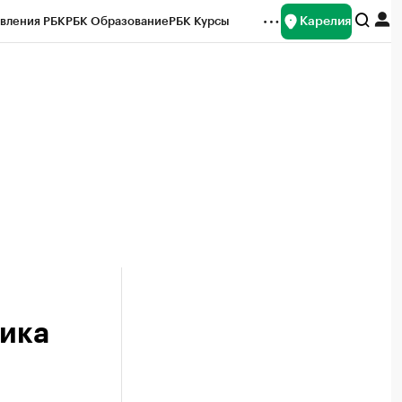
Карелия
вления РБК
РБК Образование
РБК Курсы
рейтинги
Франшизы
Газета
Спецпроекты СПб
ты
ника