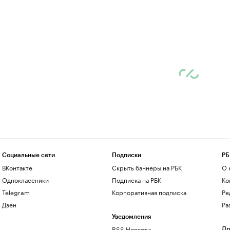
Социальные сети
Подписки
РБ
ВКонтакте
Скрыть баннеры на РБК
О 
Одноклассники
Подписка на РБК
Ко
Telegram
Корпоративная подписка
Ре
Дзен
Ра
Уведомления
RSS Новости
Др