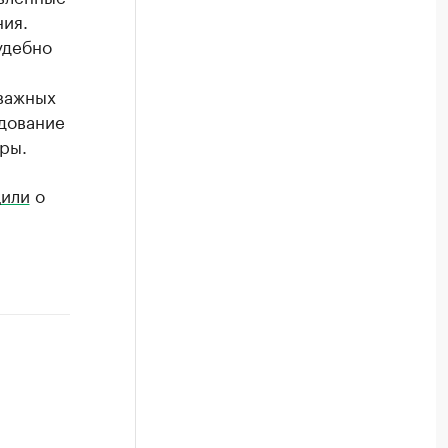
ния.
удебно
важных
едование
ры.
или
о