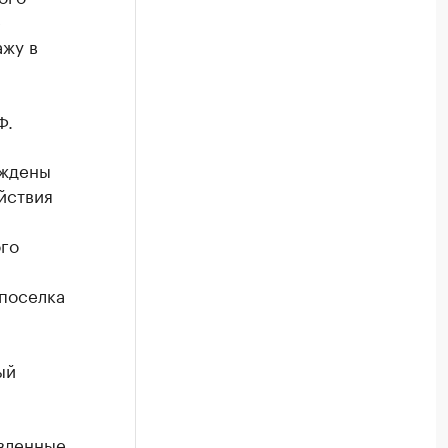
е
ажу в
Ф.
уждены
ействия
го
поселка
ый
авленные