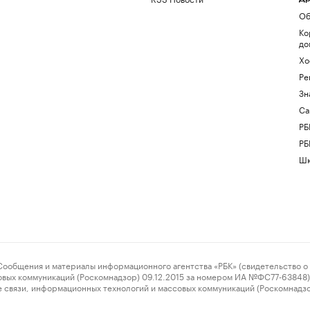
Об
Ко
до
Хо
Ре
Зн
Са
РБ
РБ
Шк
ения и материалы информационного агентства «РБК» (свидетельство о 
овых коммуникаций (Роскомнадзор) 09.12.2015 за номером ИА №ФС77-63848) 
 связи, информационных технологий и массовых коммуникаций (Роскомнадз