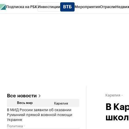
Подписка на РБК
Инвестиции
Мероприятия
Отрасли
Недви
РБК Life
Тренды
Визионеры
Национальные проекты
Город
Стиль
Кр
Конференции СПб
Спецпроекты
Проверка контрагентов
Политика
Карелия
Все новости
Карелия
Весь мир
В Ка
В МИД России заявили об оказании
Румынией прямой военной помощи
школ
Украине
Политика