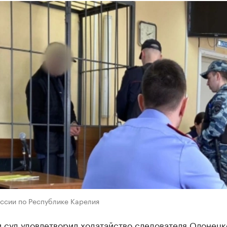
оссии по Республике Карелия
 суд удовлетворил ходатайство следователя Олонецк