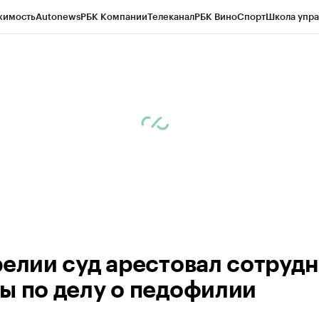
жимость
Autonews
РБК Компании
Телеканал
РБК Вино
Спорт
Школа упра
ипто
РБК Бизнес-среда
Дискуссионный клуб
Исследования
Кредитные 
Экономика
Бизнес
Технологии и медиа
Финансы
Рынок наличной валю
релии суд арестовал сотруд
ы по делу о педофилии