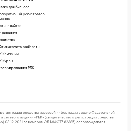
лако для бизнеса
рпоративный регистратор
менов
стинг сайтов
г.решения
акомства
йт знакомств podbor.ru
К Компании
К Курсы
ола управления РБК
регистрации средства массовой информации выдано Федеральной
и сетевого издания «РБК» (свидетельство о регистрации средства
ор) 03.12.2021 за номером ЭЛ №ФС77-82385) сопровождаются