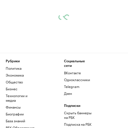
Рубрики
Социальные
сети
Политика
ВКонтакте
Экономика
Одноклассники
Общество
Telegram
Бизнес
Дзен
Технологии и
медиа
Финансы
Подписки
Скрыть баннеры
Биографии
на РБК
База знаний
Подписка на РБК
РБК Образование