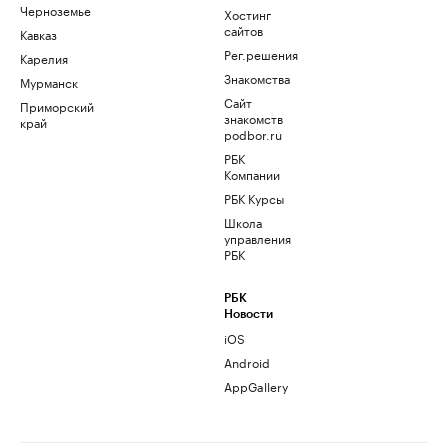
Черноземье
Хостинг
сайтов
Кавказ
Рег.решения
Карелия
Знакомства
Мурманск
Сайт
Приморский
знакомств
край
podbor.ru
РБК
Компании
РБК Курсы
Школа
управления
РБК
РБК
Новости
iOS
Android
AppGallery