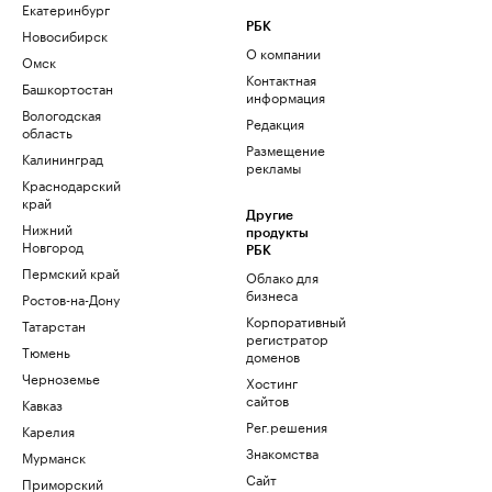
Екатеринбург
РБК
Новосибирск
О компании
Омск
Контактная
Башкортостан
информация
Вологодская
Редакция
область
Размещение
Калининград
рекламы
Краснодарский
край
Другие
Нижний
продукты
Новгород
РБК
Пермский край
Облако для
бизнеса
Ростов-на-Дону
Корпоративный
Татарстан
регистратор
Тюмень
доменов
Черноземье
Хостинг
сайтов
Кавказ
Рег.решения
Карелия
Знакомства
Мурманск
Сайт
Приморский