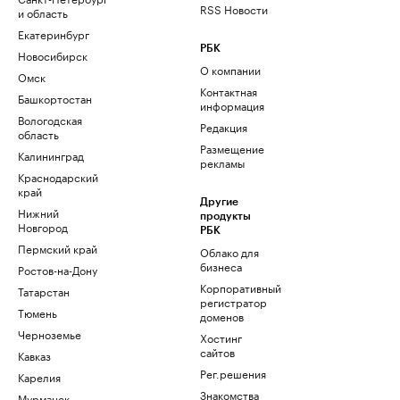
RSS Новости
и область
Екатеринбург
РБК
Новосибирск
О компании
Омск
Контактная
Башкортостан
информация
Вологодская
Редакция
область
Размещение
Калининград
рекламы
Краснодарский
край
Другие
Нижний
продукты
Новгород
РБК
Пермский край
Облако для
бизнеса
Ростов-на-Дону
Корпоративный
Татарстан
регистратор
Тюмень
доменов
Черноземье
Хостинг
сайтов
Кавказ
Рег.решения
Карелия
Знакомства
Мурманск