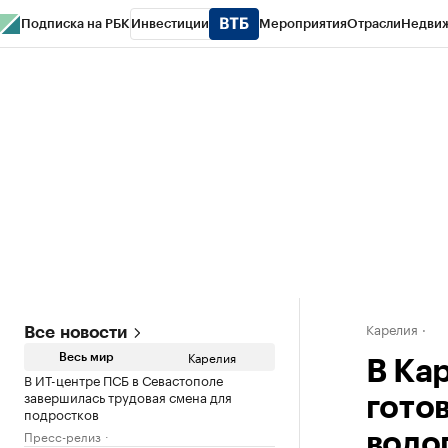
Подписка на РБК
Инвестиции
Мероприятия
Отрасли
Недви
РБК Life
Тренды
Визионеры
Национальные проекты
Город
Стиль
Кр
Конференции СПб
Спецпроекты
Проверка контрагентов
Политика
Карелия
Все новости
Карелия
Весь мир
В Ка
В ИТ-центре ПСБ в Севастополе
завершилась трудовая смена для
гото
подростков
Пресс-релиз
водо