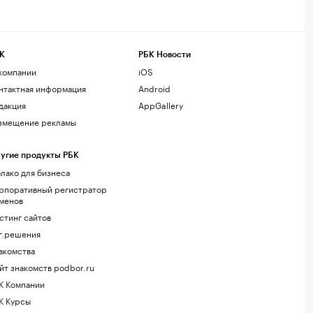
К
РБК Новости
компании
iOS
нтактная информация
Android
дакция
AppGallery
змещение рекламы
угие продукты РБК
лако для бизнеса
рпоративный регистратор
менов
стинг сайтов
г.решения
акомства
йт знакомств podbor.ru
К Компании
К Курсы