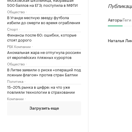
Публикаци
500 баллов на ЕГЭ, поступила в МФТИ
Общество
В Уганде местную звезду футбола
Авторы
Теги
избили до смерти во время ограбления
Спорт
Финансы после 60: ошибки, которые
стоят дорого
Наталья Ли
РБК Компании
Аномальная жара не отпугнула россиян
от европейских пляжных курортов
Общество
В Литве заявили о риске «операций под
ложным флагом» против стран Балтии
Политика
15–20% рынка в цифре: на что уже
повлияли технологии в страховании
Компании
Загрузить еще