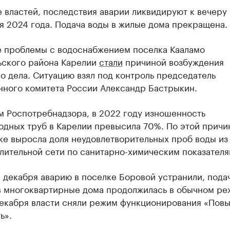
 властей, последствия аварии ликвидируют к вечеру
я 2024 года. Подача воды в жилые дома прекращена.
е проблемы с водоснабжением поселка Кааламо
ьского района Карелии
стали
причиной возбуждения
о дела. Ситуацию взял под контроль председатель
нного комитета России Александр Бастрыкин.
м Роспотребнадзора, в 2022 году изношенность
одных труб в Карелии превысила 70%. По этой причи
ке выросла доля неудовлетворительных проб воды из
лительной сети по санитарно-химическим показателя
1 декабря аварию в поселке Боровой устранили, пода
в многоквартирные дома продолжилась в обычном ре
декабря власти сняли режим функционирования «Пов
ь».