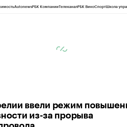
жимость
Autonews
РБК Компании
Телеканал
РБК Вино
Спорт
Школа упра
ипто
РБК Бизнес-среда
Дискуссионный клуб
Исследования
Кредитные 
Экономика
Бизнес
Технологии и медиа
Финансы
Рынок наличной валю
релии ввели режим повышен
вности из-за прорыва
провода