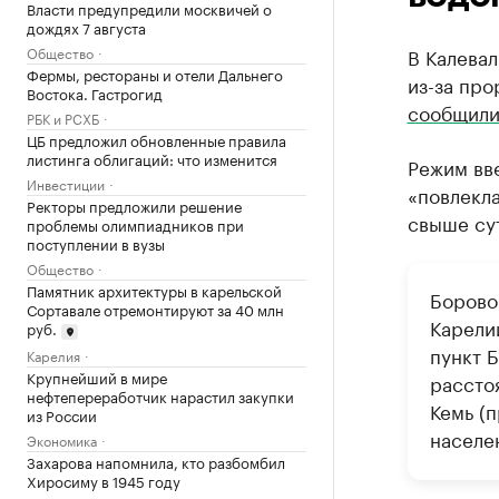
Власти предупредили москвичей о
дождях 7 августа
Общество
В Калева
Фермы, рестораны и отели Дальнего
из-за про
Востока. Гастрогид
сообщил
РБК и РСХБ
ЦБ предложил обновленные правила
листинга облигаций: что изменится
Режим вве
Инвестиции
«повлекл
Ректоры предложили решение
свыше сут
проблемы олимпиадников при
поступлении в вузы
Общество
Памятник архитектуры в карельской
Борово
Сортавале отремонтируют за 40 млн
Карели
руб.
пункт 
Карелия
Крупнейший в мире
расстоя
нефтепереработчик нарастил закупки
Кемь (п
из России
населе
Экономика
Захарова напомнила, кто разбомбил
Хиросиму в 1945 году