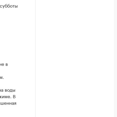
 субботы
не в
м.
ча воды
жиме. В
ышенная