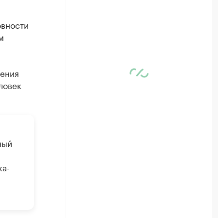
овности
м
жения
ловек
ный
ка-