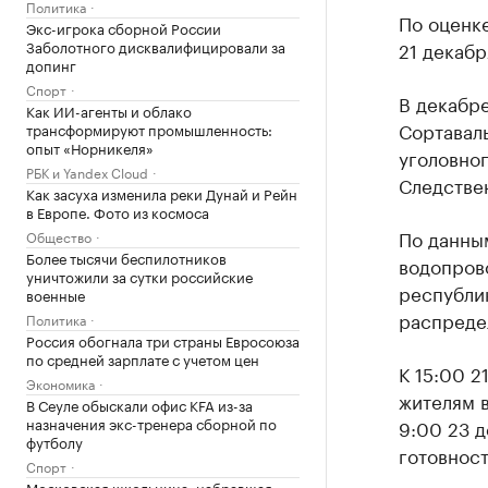
Политика
По оценке
Экс-игрока сборной России
Заболотного дисквалифицировали за
21 декабр
допинг
Спорт
В декабр
Как ИИ-агенты и облако
Сортавал
трансформируют промышленность:
опыт «Норникеля»
уголовног
РБК и Yandex Cloud
Следстве
Как засуха изменила реки Дунай и Рейн
в Европе. Фото из космоса
По данны
Общество
Более тысячи беспилотников
водопров
уничтожили за сутки российские
республи
военные
распреде
Политика
Россия обогнала три страны Евросоюза
по средней зарплате с учетом цен
К 15:00 2
Экономика
жителям 
В Сеуле обыскали офис KFA из-за
назначения экс-тренера сборной по
9:00 23 
футболу
готовност
Спорт
Московская школьница, набравшая