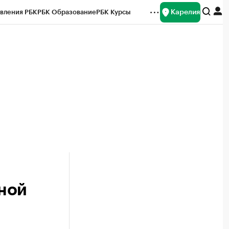
Карелия
вления РБК
РБК Образование
РБК Курсы
рейтинги
Франшизы
Газета
Спецпроекты СПб
ты
ной