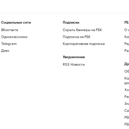
Социальные сети
Подписки
РБ
ВКонтакте
Скрыть баннеры на РБК
О 
Одноклассники
Подписка на РБК
Ко
Telegram
Корпоративная подписка
Ре
Дзен
Ра
Уведомления
RSS Новости
Др
Об
Ко
до
Хо
Ре
Зн
Са
РБ
РБ