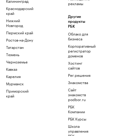
Калининград
рекламы
Краснодарский
край
Другие
Нижний
продукты
Новгород
РБК
Пермский край
Облако для
бизнеса
Ростов-на-Дону
Корпоративный
Татарстан
регистратор
Тюмень
доменов
Черноземье
Хостинг
сайтов
Кавказ
Рег.решения
Карелия
Знакомства
Мурманск
Сайт
Приморский
знакомств
край
podbor.ru
РБК
Компании
РБК Курсы
Школа
управления
РБК