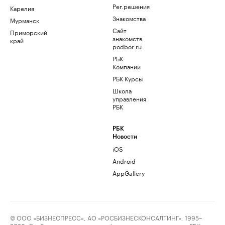
Рег.решения
Карелия
Знакомства
Мурманск
Сайт
Приморский
знакомств
край
podbor.ru
РБК
Компании
РБК Курсы
Школа
управления
РБК
РБК
Новости
iOS
Android
AppGallery
© ООО «БИЗНЕСПРЕСС», АО «РОСБИЗНЕСКОНСАЛТИНГ», 1995–