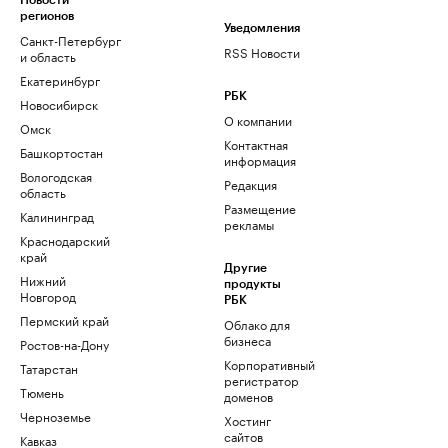
Новости
регионов
Уведомления
Санкт-Петербург
RSS Новости
и область
Екатеринбург
РБК
Новосибирск
О компании
Омск
Контактная
Башкортостан
информация
Вологодская
Редакция
область
Размещение
Калининград
рекламы
Краснодарский
край
Другие
Нижний
продукты
Новгород
РБК
Пермский край
Облако для
бизнеса
Ростов-на-Дону
Корпоративный
Татарстан
регистратор
Тюмень
доменов
Черноземье
Хостинг
сайтов
Кавказ