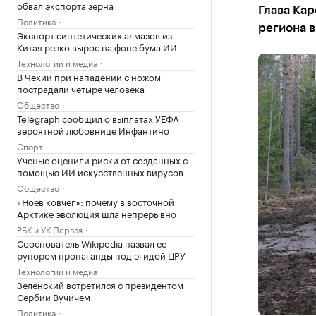
обвал экспорта зерна
Глава Ка
Политика
региона 
Экспорт синтетических алмазов из
Китая резко вырос на фоне бума ИИ
Технологии и медиа
В Чехии при нападении с ножом
пострадали четыре человека
Общество
Telegraph сообщил о выплатах УЕФА
вероятной любовнице Инфантино
Спорт
Ученые оценили риски от созданных с
помощью ИИ искусственных вирусов
Общество
«Ноев ковчег»: почему в восточной
Арктике эволюция шла непрерывно
РБК и УК Первая
Сооснователь Wikipedia назвал ее
рупором пропаганды под эгидой ЦРУ
Технологии и медиа
Зеленский встретился с президентом
Сербии Вучичем
Политика