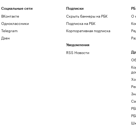
Социальные сети
Подписки
РБ
ВКонтакте
Скрыть баннеры на РБК
О 
Одноклассники
Подписка на РБК
Ко
Telegram
Корпоративная подписка
Ре
Дзен
Ра
Уведомления
RSS Новости
Др
Об
Ко
до
Хо
Ре
Зн
Са
РБ
РБ
Шк