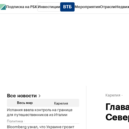
Подписка на РБК
Инвестиции
Мероприятия
Отрасли
Недви
РБК Life
Тренды
Визионеры
Национальные проекты
Город
Стиль
Кр
Конференции СПб
Спецпроекты
Проверка контрагентов
Политика
Карелия
Все новости
Карелия
Весь мир
Глав
Испания ввела контроль на границе
для путешественников из Италии
Севе
Политика
Bloomberg узнал, что Украине грозит