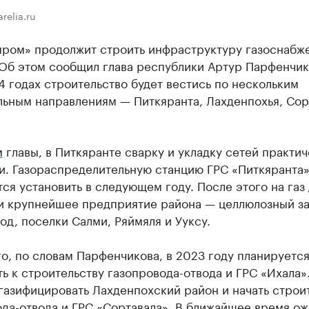
relia.ru
пром» продолжит строить инфраструктуру газоснабж
 Об этом сообщил глава республики Артур Парфенчик
 годах строительство будет вестись по нескольким
льным направлениям — Питкяранта, Лахденпохья, Сор
м
главы, в Питкяранте сварку и укладку сетей практи
и. Газораспределительную станцию ГРС «Питкяранта
ся установить в следующем году. После этого на газ
и крупнейшее предприятие района — целлюлозный за
од, поселки Салми, Ряймяля и Ууксу.
о, по словам Парфенчикова, в 2023 году планируетс
ь к строительству газопровода-отвода и ГРС «Ихала»
газифицировать Лахденпохский район и начать строи
да-отвода и ГРС «Сортавала». В ближайшее время о