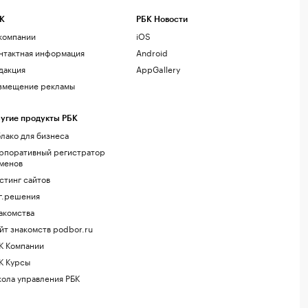
К
РБК Новости
компании
iOS
нтактная информация
Android
дакция
AppGallery
змещение рекламы
угие продукты РБК
лако для бизнеса
рпоративный регистратор
менов
стинг сайтов
г.решения
акомства
йт знакомств podbor.ru
К Компании
К Курсы
ола управления РБК