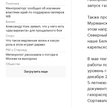
Политика
запуск га
Минпромторг сообщил об изучении
властями идей по поддержке селлеров
WB
Также пр
Бизнес
Мурманск
Александр Усик заявил, что у него есть
этом напр
«два варианта» для прощального боя
Северный 
Спорт
наше Бел
Что такое медленная жизнь и какую
роль в этом играет дерево
карельск
РБК и Старквуд
Метеоролог рассказала о погоде в
В мае тек
Москве на выходных
работы по
Общество
уровень 
Загрузить еще
декабре 
5-летнюю
документу
газораспр
Сортавал