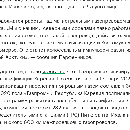
за в Коткозеро, а до конца года — в Рыпушкалицы.
одолжатся работы над магистральным газопроводом 
а. «Мы с нашими северными соседями давно работа
авлении совместно. Такой газопровод, действительн
поток, включит в систему газификации и Костомукшу,
оморье. Это станет колоссальным импульсом развити
ой Арктики», — сообщил Парфенчиков.
ущего года стало
известно
, что «Газпром» активизиру
 газификации Карелии. По состоянию на 1 января 202
газификации населения природным газом
составлял
34
2020 года «Газпром» и Республика Карелия подписал
 программу развития газоснабжения и газификации. 
, компания построит 282 км газопроводов-отводов с
еделительными станциями (ГРС) Питкяранта, Ихала и
а, и около 600 км межпоселковых газопроводов.