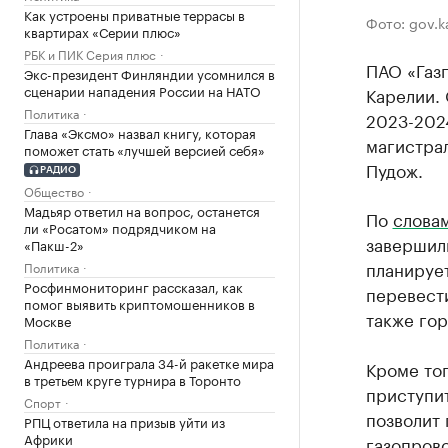
Как устроены приватные террасы в
Фото: gov.ka
квартирах «Серии плюс»
РБК и ПИК Серия плюс
ПАО «Газ
Экс-президент Финляндии усомнился в
сценарии нападения России на НАТО
Карелии.
Политика
2023-2024
Глава «Эксмо» назвал книгу, которая
магистра
поможет стать «лучшей версией себя»
Пудож.
РАДИО
Общество
Мадьяр ответил на вопрос, останется
По
слова
ли «Росатом» подрядчиком на
завершил
«Пакш-2»
планирует
Политика
Росфинмониторинг рассказал, как
перевест
помог выявить криптомошенников в
также гор
Москве
Политика
Андреева проиграла 34-й ракетке мира
Кроме тог
в третьем круге турнира в Торонто
приступит
Спорт
позволит 
РПЦ ответила на призыв уйти из
Африки
газопрово