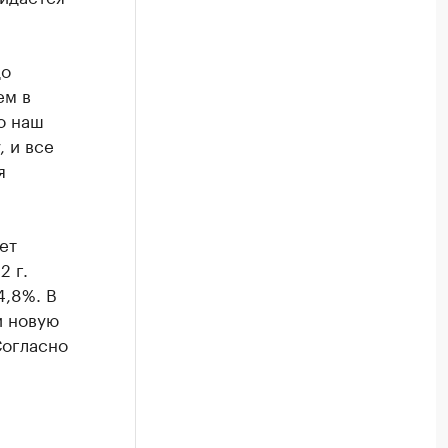
до
ем в
о наш
 и все
я
ет
2 г.
,8%. В
и новую
Согласно