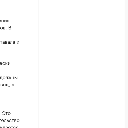
ения
ов. В
тавала и
чески
»
 должны
вод, а
я
. Это
тельство
жидается