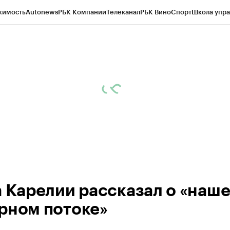
жимость
Autonews
РБК Компании
Телеканал
РБК Вино
Спорт
Школа упра
ипто
РБК Бизнес-среда
Дискуссионный клуб
Исследования
Кредитные 
Экономика
Бизнес
Технологии и медиа
Финансы
Рынок наличной валю
а Карелии рассказал о «наш
рном потоке»