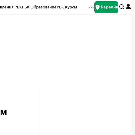
Карелия
вления РБК
РБК Образование
РБК Курсы
рейтинги
Франшизы
Газета
Спецпроекты СПб
ты
ем