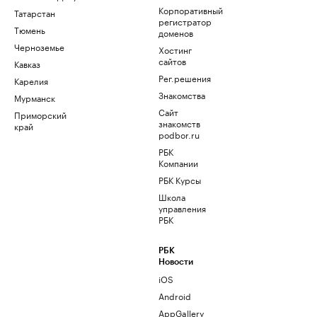
Корпоративный
Татарстан
регистратор
Тюмень
доменов
Черноземье
Хостинг
сайтов
Кавказ
Рег.решения
Карелия
Знакомства
Мурманск
Сайт
Приморский
знакомств
край
podbor.ru
РБК
Компании
РБК Курсы
Школа
управления
РБК
РБК
Новости
iOS
Android
AppGallery