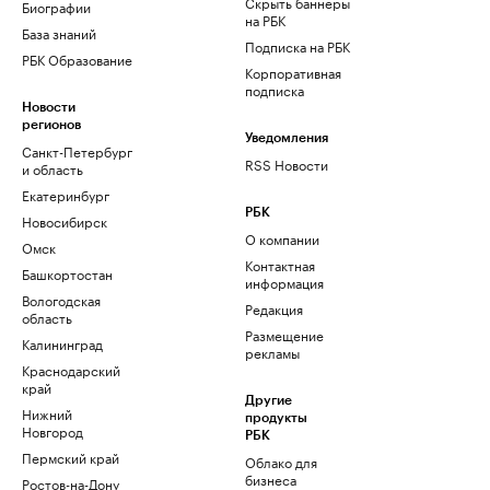
Скрыть баннеры
Биографии
на РБК
База знаний
Подписка на РБК
РБК Образование
Корпоративная
подписка
Новости
регионов
Уведомления
Санкт-Петербург
RSS Новости
и область
Екатеринбург
РБК
Новосибирск
О компании
Омск
Контактная
Башкортостан
информация
Вологодская
Редакция
область
Размещение
Калининград
рекламы
Краснодарский
край
Другие
Нижний
продукты
Новгород
РБК
Пермский край
Облако для
бизнеса
Ростов-на-Дону