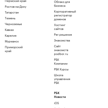
Пермский край
Облако для
бизнеса
Ростов-на-Дону
Корпоративный
Татарстан
регистратор
Тюмень
доменов
Черноземье
Хостинг
сайтов
Кавказ
Рег.решения
Карелия
Знакомства
Мурманск
Сайт
Приморский
знакомств
край
podbor.ru
РБК
Компании
РБК Курсы
Школа
управления
РБК
РБК
Новости
iOS