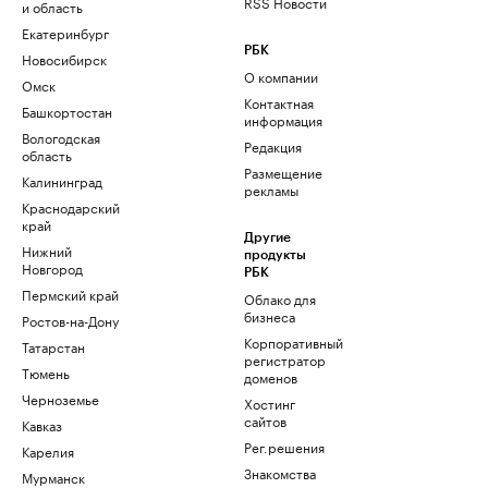
RSS Новости
и область
Екатеринбург
РБК
Новосибирск
О компании
Омск
Контактная
Башкортостан
информация
Вологодская
Редакция
область
Размещение
Калининград
рекламы
Краснодарский
край
Другие
Нижний
продукты
Новгород
РБК
Пермский край
Облако для
бизнеса
Ростов-на-Дону
Корпоративный
Татарстан
регистратор
Тюмень
доменов
Черноземье
Хостинг
сайтов
Кавказ
Рег.решения
Карелия
Знакомства
Мурманск