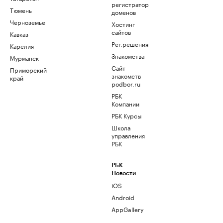
регистратор
Тюмень
доменов
Черноземье
Хостинг
сайтов
Кавказ
Рег.решения
Карелия
Знакомства
Мурманск
Сайт
Приморский
знакомств
край
podbor.ru
РБК
Компании
РБК Курсы
Школа
управления
РБК
РБК
Новости
iOS
Android
AppGallery